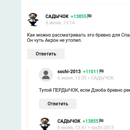
САДЫЧОК
+13855
6 июня, 13:14
Как можно рассматривать это бревно для Спа
Он чуть Акрон не утопил.
Ответить
sochi-2013
+11011
6 июня, 13:35
> САДЫЧОК
Тупой ПЕРДЫЧОК, если Дзюба бревно рек
Ответить
САДЫЧОК
+13855
6 июня, 13:47
> sochi-2013