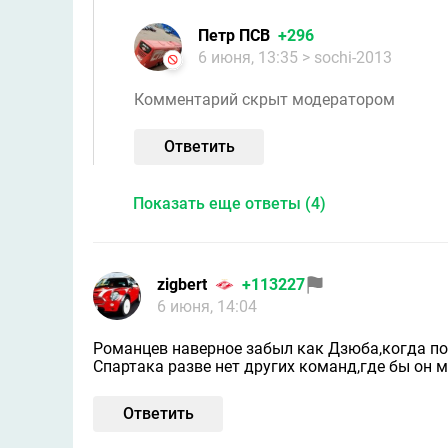
Петр ПСВ
+296
6 июня, 13:35
> sochi-2013
Комментарий скрыт модератором
Ответить
Показать еще ответы (4)
zigbert
+113227
6 июня, 14:04
Романцев наверное забыл как Дзюба,когда по
Спартака разве нет других команд,где бы он м
Ответить