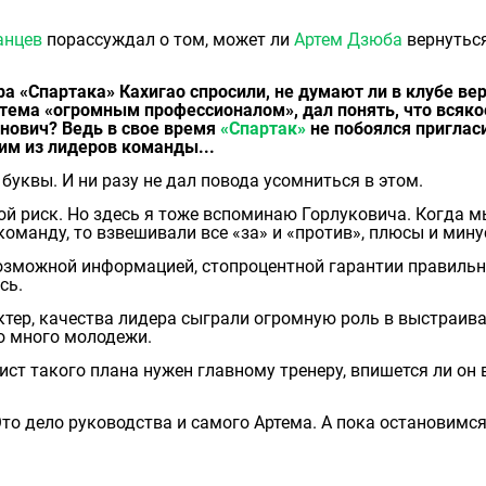
анцев
порассуждал о том, может ли
Артем Дзюба
вернуться
а «Спартака» Кахигао спросили, не думают ли в клубе ве
ртема «огромным профессионалом», дал понять, что всяко
анович? Ведь в свое время
«Спартак»
не побоялся приглас
им из лидеров команды...
буквы. И ни разу не дал повода усомниться в этом.
шой риск. Но здесь я тоже вспоминаю Горлуковича. Когда м
манду, то взвешивали все «за» и «против», плюсы и мину
 возможной информацией, стопроцентной гарантии правиль
сь.
ктер, качества лидера сыграли огромную роль в выстраив
ло много молодежи.
ист такого плана нужен главному тренеру, впишется ли он 
 Это дело руководства и самого Артема. А пока остановимся