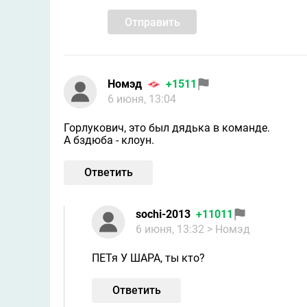
Отправить
Номэд
+1511
6 июня, 13:04
Горлукович, это был дядька в команде.
А бздюба - клоун.
Ответить
sochi-2013
+11011
6 июня, 13:32
> Номэд
ПЕТя У ШАРА, ты кто?
Ответить