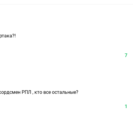
ртака?!
7
ордсмен РПЛ , кто все остальные?
1