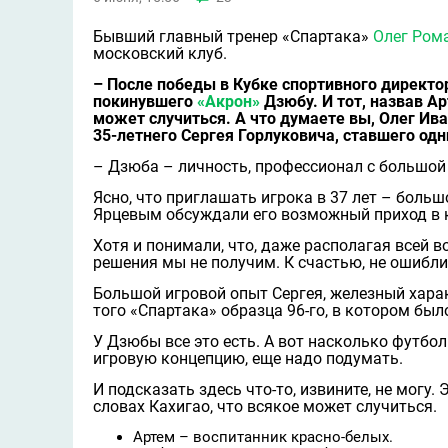
Бывший главный тренер «Спартака»
Олег Ром
московский клуб.
– После победы в Кубке спортивного директор
покинувшего
«Акрон»
Дзюбу. И тот, назвав А
может случиться. А что думаете вы, Олег Ив
35-летнего Сергея Горлуковича, ставшего одн
– Дзюба – личность, профессионал с большой 
Ясно, что приглашать игрока в 37 лет – боль
Ярцевым обсуждали его возможный приход в ко
Хотя и понимали, что, даже располагая всей
решения мы не получим. К счастью, не ошибли
Большой игровой опыт Сергея, железный хара
того «Спартака» образца 96-го, в котором бы
У Дзюбы все это есть. А вот насколько футбол
игровую концепцию, еще надо подумать.
И подсказать здесь что-то, извините, не могу.
словах Кахигао, что всякое может случиться.
Артем – воспитанник красно-белых.