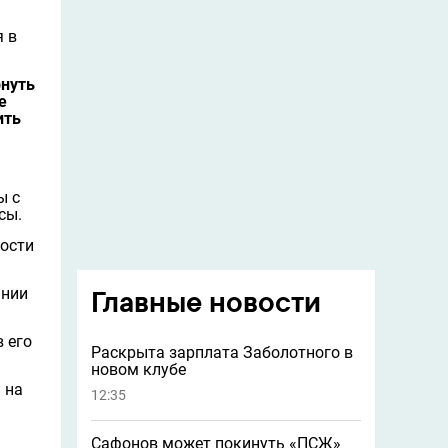
 в
рнуть
е
ить
ы с
сы.
ности
ании
Главные новости
в его
Раскрыта зарплата Заболотного в
новом клубе
 на
12:35
Сафонов может покинуть «ПСЖ»