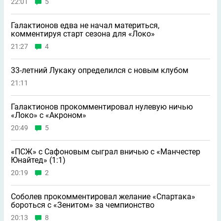
22:01
5
Галактионов едва не начал материться,
комментируя старт сезона для «Локо»
21:27
4
33-летний Лукаку определился с новым клубом
21:11
Галактионов прокомментировал нулевую ничью
«Локо» с «Акроном»
20:49
5
«ПСЖ» с Сафоновым сыграл вничью с «Манчестер
Юнайтед» (1:1)
20:19
2
Соболев прокомментировал желание «Спартака»
бороться с «Зенитом» за чемпионство
20:13
8