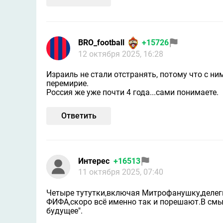
BRO_football
+15726
12 октября 2025, 16:28
Израиль не стали отстранять, потому что с н
перемирие.
Россия же уже почти 4 года...сами понимаете.
Ответить
Интерес
+16513
11 октября 2025, 07:40
Четыре тутутки,включая Митрофанушку,деле
ФИФА,скоро всё именно так и порешают.В смы
будущее".