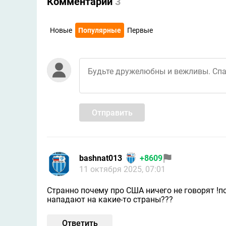
Комментарии
3
Новые
Популярные
Первые
Отправить
bashnat013
+8609
11 октября 2025, 07:01
Странно почему про США ничего не говорят !
нападают на какие-то страны???
Ответить