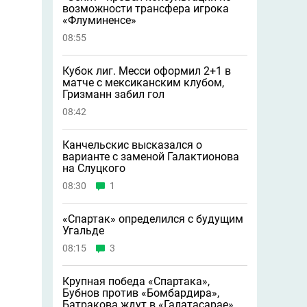
возможности трансфера игрока
«Флуминенсе»
08:55
Кубок лиг. Месси оформил 2+1 в
матче с мексиканским клубом,
Гризманн забил гол
08:42
Канчельскис высказался о
варианте с заменой Галактионова
на Слуцкого
08:30
1
«Спартак» определился с будущим
Угальде
08:15
3
Крупная победа «Спартака»,
Бубнов против «Бомбардира»,
Батракова ждут в «Галатасарае» и