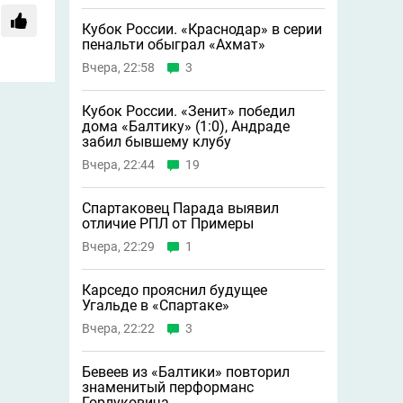
Кубок России. «Краснодар» в серии
пенальти обыграл «Ахмат»
Вчера, 22:58
3
Кубок России. «Зенит» победил
дома «Балтику» (1:0), Андраде
забил бывшему клубу
Вчера, 22:44
19
Спартаковец Парада выявил
отличие РПЛ от Примеры
Вчера, 22:29
1
Карседо прояснил будущее
Угальде в «Спартаке»
Вчера, 22:22
3
Бевеев из «Балтики» повторил
знаменитый перформанс
Горлуковича