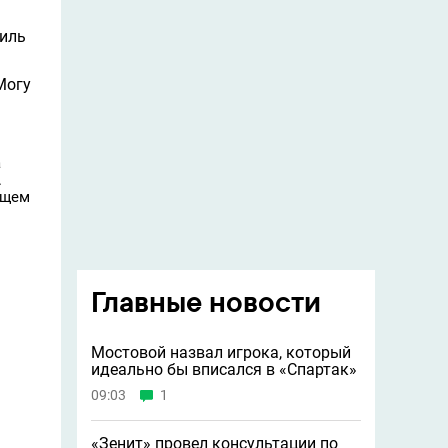
иль
Могу
а
.
бщем
Главные новости
Мостовой назвал игрока, который
идеально бы вписался в «Спартак»
09:03
1
«Зенит» провел консультации по