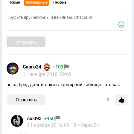
Новые
Популярные
Первые
Отправить
Серго24
+103
11 ноября 2016, 09:09
чо за бред долг и очки в турнирной таблице...это как
Ответить
3
sold93
+450
11 ноября 2016, 09:15
> Серго24