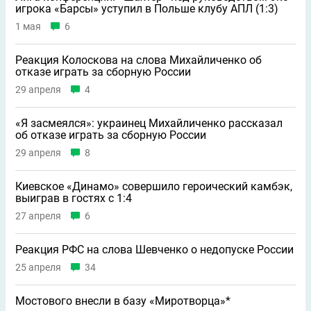
игрока «Барсы» уступил в Польше клубу АПЛ (1:3)
1 мая
6
Реакция Колоскова на слова Михайличенко об
отказе играть за сборную России
29 апреля
4
«Я засмеялся»: украинец Михайличенко рассказал
об отказе играть за сборную России
29 апреля
8
Киевское «Динамо» совершило героический камбэк,
выиграв в гостях с 1:4
27 апреля
6
Реакция РФС на слова Шевченко о недопуске России
25 апреля
34
Мостового внесли в базу «Миротворца»*