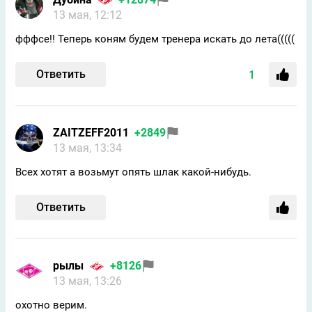
13 мая, 12:12
фффсе!! Теперь коням будем тренера искать до лета(((((
Ответить
1
ZAITZEFF2011
+2849
13 мая, 13:34
Всех хотят а возьмут опять шлак какой-нибудь.
Ответить
рылы
+8126
13 мая, 13:26
охотно верим.