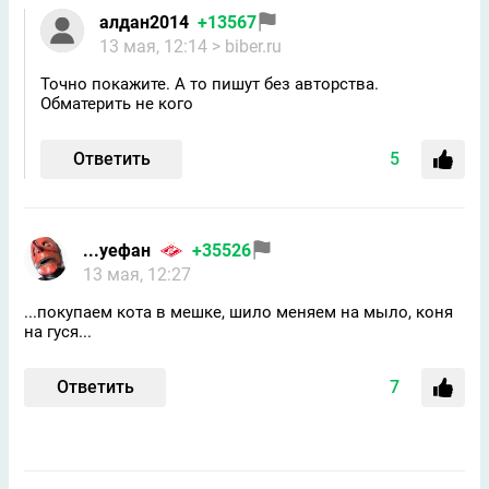
алдан2014
+13567
13 мая, 12:14
> biber.ru
Точно покажите. А то пишут без авторства.
Обматерить не кого
Ответить
5
...уефан
+35526
13 мая, 12:27
...покупаем кота в мешке, шило меняем на мыло, коня
на гуся...
Ответить
7