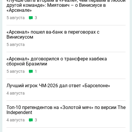
«Лучше быть вторым в «Реале», чем первым в любой
другой команде»: Миятович – о Винисиусе в
«Арсенале»
5 августа
3
«Арсенал» пошел ва-банк в переговорах с
Винисиусом
5 августа
«Арсенал» договорился о трансфере хавбека
сборной Бразилии
5 августа
1
Лучший игрок ЧМ-2026 дал ответ «Барселоне»
4 августа
Топ-10 претендентов на «Золотой мяч» по версии The
Independent
4 августа
3