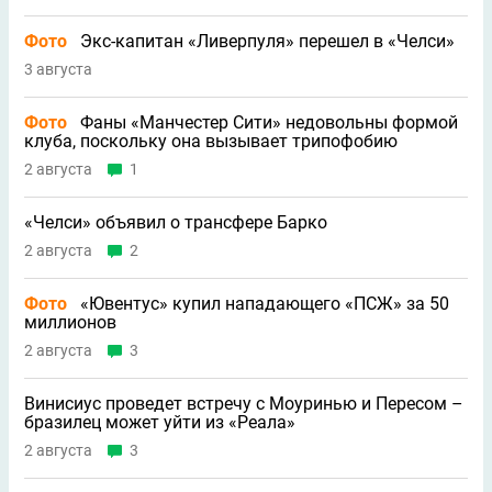
Фото
Экс-капитан «Ливерпуля» перешел в «Челси»
3 августа
Фото
Фаны «Манчестер Сити» недовольны формой
клуба, поскольку она вызывает трипофобию
2 августа
1
«Челси» объявил о трансфере Барко
2 августа
2
Фото
«Ювентус» купил нападающего «ПСЖ» за 50
миллионов
2 августа
3
Винисиус проведет встречу с Моуринью и Пересом –
бразилец может уйти из «Реала»
2 августа
3