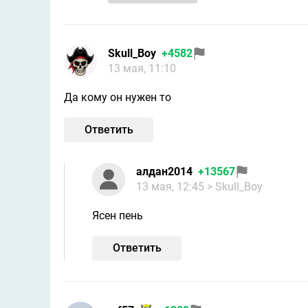
Skull_Boy
+4582
13 мая, 11:10
Да кому он нужен то
Ответить
алдан2014
+13567
13 мая, 12:45
> Skull_Boy
Ясен пень
Ответить