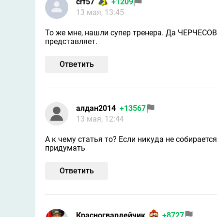
crf57
+1209
13 мая, 13:45
То же мне, нашли супер тренера. Да ЧЕРЧЕСОВ
представляет.
Ответить
алдан2014
+13567
13 мая, 12:44
А к чему статья то? Если никуда не собирается
придумать
Ответить
Красногвардейчик
+8727