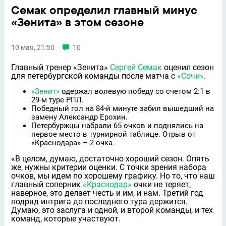
Семак определил главный минус
«Зенита» в этом сезоне
10 мая, 21:50
10
Главный тренер «Зенита»
Сергей Семак
оценил сезон
для петербургской команды после матча с
«Сочи»
.
«Зенит»
одержал волевую победу со счетом 2:1 в
29-м туре РПЛ.
Победный гол на 84-й минуте забил вышедший на
замену Александр Ерохин.
Петербуржцы набрали 65 очков и поднялись на
первое место в турнирной таблице. Отрыв от
«Краснодара» – 2 очка.
«В целом, думаю, достаточно хороший сезон. Опять
же, нужны критерии оценки. С точки зрения набора
очков, мы идем по хорошему графику. Но то, что наш
главный соперник
«Краснодар»
очки не теряет,
наверное, это делает честь и им, и нам. Третий год
подряд интрига до последнего тура держится.
Думаю, это заслуга и одной, и второй команды, и тех
команд, которые участвуют.