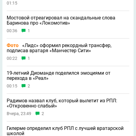
01:15
Мостовой отреагировал на скандальные слова
Баринова про «Локомотив»
00:36
1
Фото
«Лидс» оформил рекордный трансфер,
подписав вратаря «Манчестер Сити»
00:22
1
19-летний Диоманде поделился эмоциями от
перехода в «Реал»
00:15
2
Радимов назвал клуб, который вылетит из РПЛ:
«Откровенно слабый»
Вчера, 23:49
2
Гилерме определил клуб РПЛ с лучшей вратарской
школой