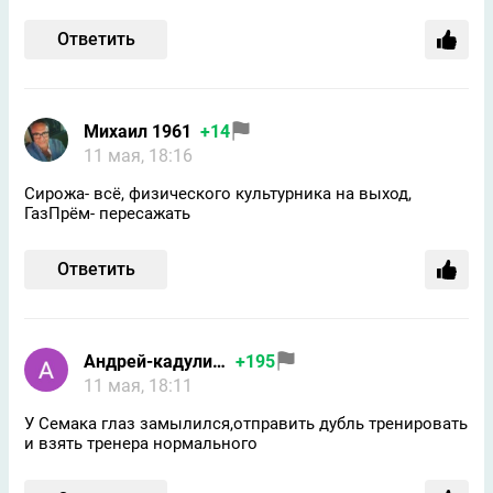
Ответить
Михаил 1961
+14
11 мая, 18:16
Сирожа- всё, физического культурника на выход,
ГазПрём- пересажать
Ответить
Aндрей-кадулин-google
+195
11 мая, 18:11
У Семака глаз замылился,отправить дубль тренировать
и взять тренера нормального