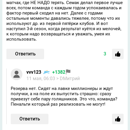
матчах, где НЕ НАДО терять. Семак делал первое лучше
всех, потом команда с каждым годом успокаивалась и
фактор первый сходил на нет. Далее с годами
остальные моменты давались тяжелее, потому что их
используют др. из первой пятёрки клубов. И вот
наступил 3-й сезон, когда результат куётся из мелочей,
к которым надо возвращаться и уважать, умея их
использовать.
Ответить
3
vvv123
+1382
11 мая, 06:03
> DMитрий
Резерва нет. Сидят на лавке миллионеры и ждут
получки, а на поле их выпустить страшно: сразу
привезут себе пару голяшников. Это что, команда?
Пенальти который раз реализовать не могут!
Ответить