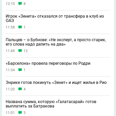
12:10
8
Игрок «Зенита» отказался от трансфера в клуб из
ОАЭ
11:58
1
Пальцев – о Бубнове: «Не эксперт, а просто старик,
его слова надо делить на два»
11:49
12
«Барселона» провела переговоры по Родри
11:34
1
Энрике готов покинуть «Зенит» и ищет жилье в Рио
11:20
4
Названа сумма, которую «Галатасарай» готов
выплатить за Батракова
11:01
3