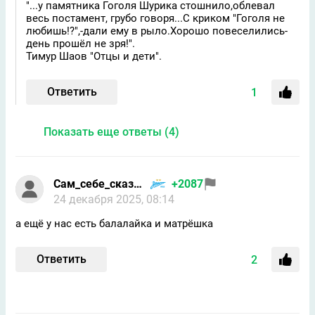
"...у памятника Гоголя Шурика стошнило,облевал
весь постамент, грубо говоря...С криком "Гоголя не
любишь!?",-дали ему в рыло.Хорошо повеселились-
день прошёл не зря!".
Тимур Шаов "Отцы и дети".
Ответить
1
Показать еще ответы (4)
Сам_себе_сказал
+2087
24 декабря 2025, 08:14
а ещё у нас есть балалайка и матрёшка
Ответить
2