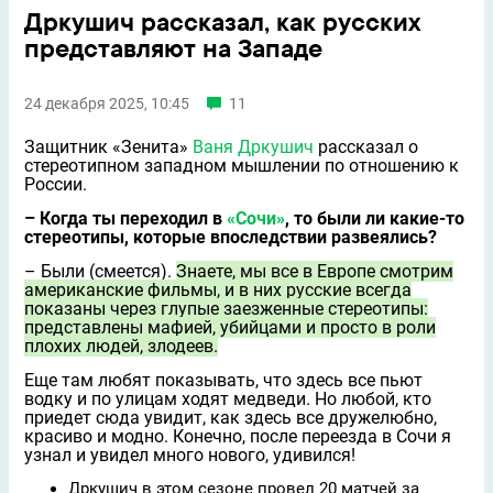
Дркушич рассказал, как русских
представляют на Западе
24 декабря 2025, 10:45
11
Защитник «Зенита»
Ваня Дркушич
рассказал о
стереотипном западном мышлении по отношению к
России.
– Когда ты переходил в
«Сочи»
, то были ли какие-то
стереотипы, которые впоследствии развеялись?
– Были (смеeтся).
Знаете, мы все в Европе смотрим
американские фильмы, и в них русские всегда
показаны через глупые заезженные стереотипы:
представлены мафией, убийцами и просто в роли
плохих людей, злодеев.
Ещe там любят показывать, что здесь все пьют
водку и по улицам ходят медведи. Но любой, кто
приедет сюда увидит, как здесь всe дружелюбно,
красиво и модно. Конечно, после переезда в Сочи я
узнал и увидел много нового, удивился!
Дркушич в этом сезоне провел 20 матчей за