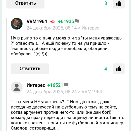
Ответить
3
VVM1964
+61935
24 декабря 2025, 08:14
> Интерес
Ну в рыло то с пьяну можно и за "ты меня уважаешь
?" отвесить!)... А ещё почему то на ум пришло -
"нашлись добрые люди - подобрали, обогрели,
обобрали..."(с) !)))...
Ответить
4
Интерес
+16521
24 декабря 2025, 08:24
> VVM1964
"...ты меня НЕ уважаешь?...".Иногда стоит, даже
исходя их дискуссий на футбольную тему на сайте,
когда аргумент против чего-то, или (не дай бог!)
команды сразу переходит на оценку личности.Так что
контекст важен... если ты не футбольный миллионер
Смолов, сотоварищи...