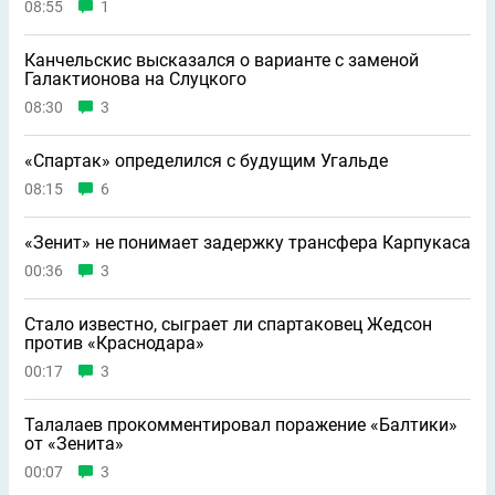
08:55
1
Канчельскис высказался о варианте с заменой
Галактионова на Слуцкого
08:30
3
«Спартак» определился с будущим Угальде
08:15
6
«Зенит» не понимает задержку трансфера Карпукаса
00:36
3
Стало известно, сыграет ли спартаковец Жедсон
против «Краснодара»
00:17
3
Талалаев прокомментировал поражение «Балтики»
от «Зенита»
00:07
3