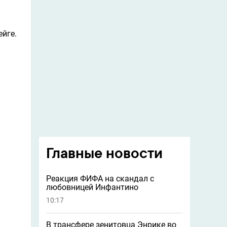
йге.
Главные новости
Реакция ФИФА на скандал с
любовницей Инфантино
10:17
В трансфере зенитовца Энрике во