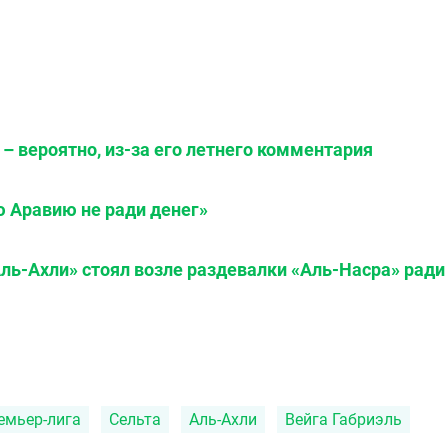
– вероятно, из-за его летнего комментария
ю Аравию не ради денег»
ль-Ахли» стоял возле раздевалки «Аль-Насра» ради
емьер-лига
Сельта
Аль-Ахли
Вейга Габриэль