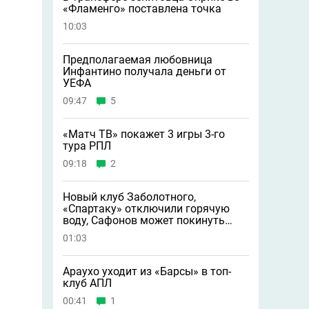
«Фламенго» поставлена точка
10:03
Предполагаемая любовница
Инфантино получала деньги от
УЕФА
09:47
5
«Матч ТВ» покажет 3 игры 3-го
тура РПЛ
09:18
2
Новый клуб Заболотного,
«Спартаку» отключили горячую
воду, Сафонов может покинуть
«ПСЖ» и другие новости
01:03
Араухо уходит из «Барсы» в топ-
клуб АПЛ
00:41
1