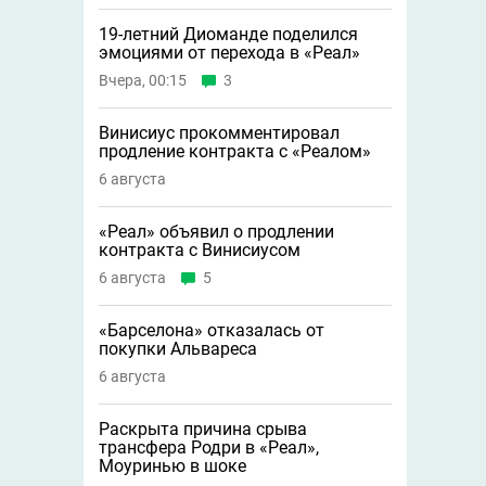
19-летний Диоманде поделился
эмоциями от перехода в «Реал»
Вчера, 00:15
3
Винисиус прокомментировал
продление контракта с «Реалом»
6 августа
«Реал» объявил о продлении
контракта с Винисиусом
6 августа
5
«Барселона» отказалась от
покупки Альвареса
6 августа
Раскрыта причина срыва
трансфера Родри в «Реал»,
Моуринью в шоке