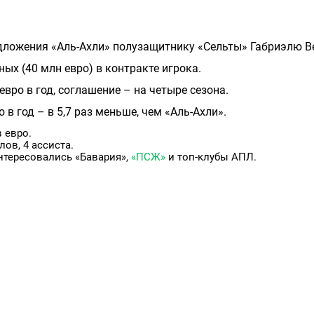
ложения «Аль-Ахли» полузащитнику «Сельты» Габриэлю Ве
ых (40 млн евро) в контракте игрока.
вро в год, соглашение – на четыре сезона.
в год – в 5,7 раз меньше, чем «Аль-Ахли».
 евро.
лов, 4 ассиста.
нтересовались «Бавария»,
«ПСЖ»
и топ-клубы АПЛ.