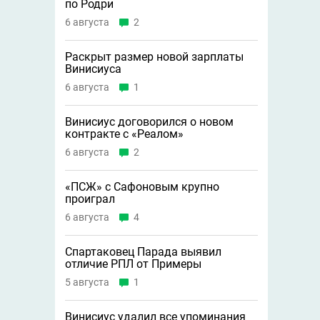
по Родри
6 августа
2
Раскрыт размер новой зарплаты
Винисиуса
6 августа
1
Винисиус договорился о новом
контракте с «Реалом»
6 августа
2
«ПСЖ» с Сафоновым крупно
проиграл
6 августа
4
Спартаковец Парада выявил
отличие РПЛ от Примеры
5 августа
1
Винисиус удалил все упоминания