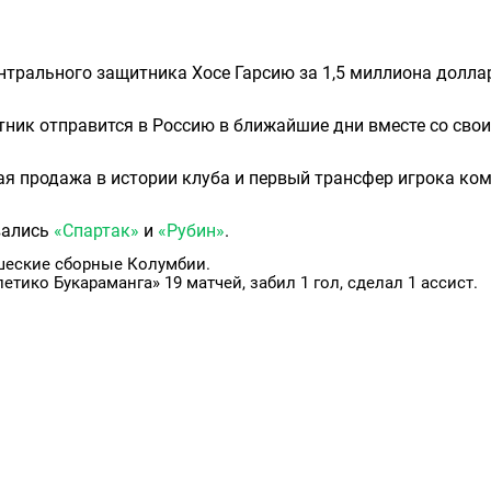
нтрального защитника Хосе Гарсию за 1,5 миллиона долла
ник отправится в Россию в ближайшие дни вместе со сво
ая продажа в истории клуба и первый трансфер игрока ко
вались
«Спартак»
и
«Рубин»
.
шеские сборные Колумбии.
летико Букараманга» 19 матчей, забил 1 гол, сделал 1 ассист.