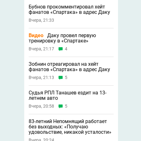
Бубнов прокомментировал хейт
фанатов «Спартака» в адрес Даку
Вчера, 21:33
Видео
Даку провел первую
тренировку в «Спартаке»
Вчера, 21:17
4
Зобнин отреагировал на хейт
фанатов «Спартака» в адрес Даку
Вчера, 21:13
5
Судья РПЛ Танашев ездит на 13-
летнем авто
Вчера, 20:58
5
83-летний Непомнящий работает
без выходных: «Получаю
удовольствие, никакой усталости»
Вчера, 20:24