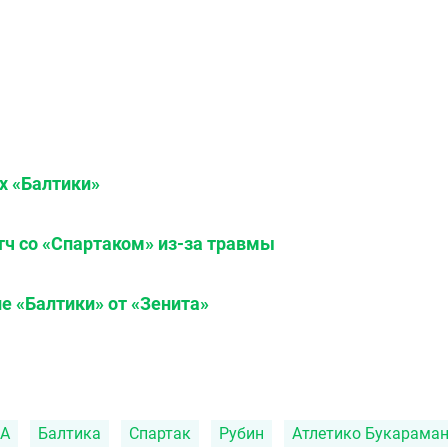
х «Балтики»
тч со «Спартаком» из-за травмы
 «Балтики» от «Зенита»
 А
Балтика
Спартак
Рубин
Атлетико Букараман