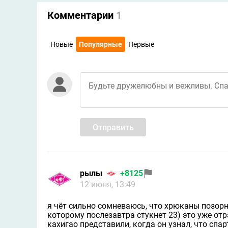
Комментарии
1
Новые
Популярные
Первые
Отправить
рылы
+8125
12 июня, 13:49
я чёт сильно сомневаюсь, что хрюканы позор
которому послезавтра стукнет 23) это уже от
кахигао представили, когда он узнал, что спа