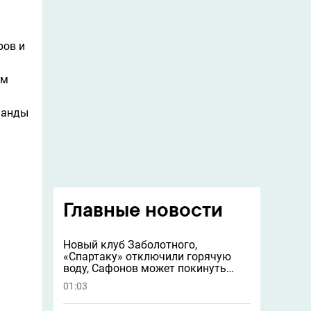
ров и
им
манды
Главные новости
Новый клуб Заболотного,
«Спартаку» отключили горячую
воду, Сафонов может покинуть
«ПСЖ» и другие новости
01:03