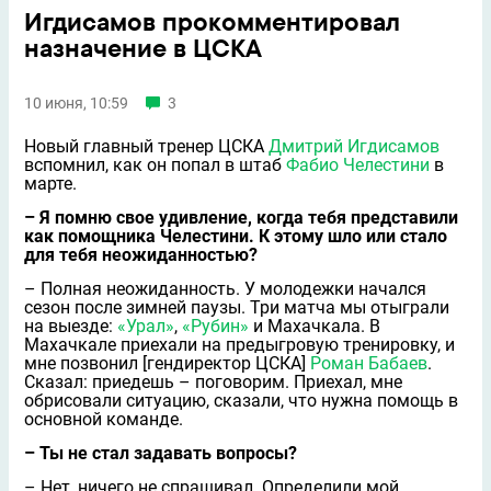
Игдисамов прокомментировал
назначение в ЦСКА
10 июня, 10:59
3
Новый главный тренер ЦСКА
Дмитрий Игдисамов
вспомнил, как он попал в штаб
Фабио Челестини
в
марте.
– Я помню свое удивление, когда тебя представили
как помощника Челестини. К этому шло или стало
для тебя неожиданностью?
– Полная неожиданность. У молодежки начался
сезон после зимней паузы. Три матча мы отыграли
на выезде:
«Урал»
,
«Рубин»
и Махачкала. В
Махачкале приехали на предыгровую тренировку, и
мне позвонил [гендиректор ЦСКА]
Роман Бабаев
.
Сказал: приедешь – поговорим. Приехал, мне
обрисовали ситуацию, сказали, что нужна помощь в
основной команде.
– Ты не стал задавать вопросы?
– Нет, ничего не спрашивал. Определили мой