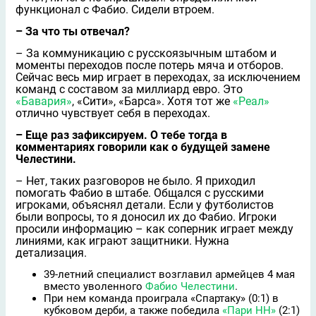
функционал с Фабио. Сидели втроем.
– За что ты отвечал?
– За коммуникацию с русскоязычным штабом и
моменты переходов после потерь мяча и отборов.
Сейчас весь мир играет в переходах, за исключением
команд с составом за миллиард евро. Это
«Бавария»
, «Сити», «Барса». Хотя тот же
«Реал»
отлично чувствует себя в переходах.
– Еще раз зафиксируем. О тебе тогда в
комментариях говорили как о будущей замене
Челестини.
– Нет, таких разговоров не было. Я приходил
помогать Фабио в штабе. Общался с русскими
игроками, объяснял детали. Если у футболистов
были вопросы, то я доносил их до Фабио. Игроки
просили информацию – как соперник играет между
линиями, как играют защитники. Нужна
детализация.
39-летний специалист возглавил армейцев 4 мая
вместо уволенного
Фабио Челестини
.
При нем команда проиграла «Спартаку» (0:1) в
кубковом дерби, а также победила
«Пари НН»
(2:1)