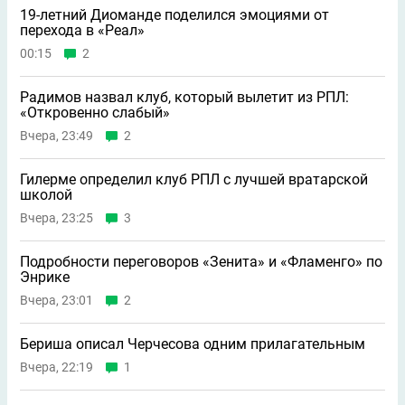
19-летний Диоманде поделился эмоциями от
перехода в «Реал»
00:15
2
Радимов назвал клуб, который вылетит из РПЛ:
«Откровенно слабый»
Вчера, 23:49
2
Гилерме определил клуб РПЛ с лучшей вратарской
школой
Вчера, 23:25
3
Подробности переговоров «Зенита» и «Фламенго» по
Энрике
Вчера, 23:01
2
Бериша описал Черчесова одним прилагательным
Вчера, 22:19
1