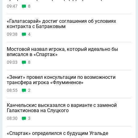
09:47
8
«Галатасарай» достиг соглашения об условиях
контракта с Батраковым
09:38
4
Мостовой назвал игрока, который идеально бы
вписался в «Спартак»
09:03
8
«Зенит» провел консультации по возможности
трансфера игрока «Флуминенсе»
08:55
2
Канчельскис высказался о варианте с заменой
Галактионова на Слуцкого
08:30
3
«Спартак» определился с будущим Угальде