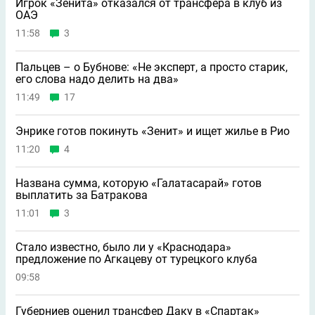
Игрок «Зенита» отказался от трансфера в клуб из
ОАЭ
11:58
3
Пальцев – о Бубнове: «Не эксперт, а просто старик,
его слова надо делить на два»
11:49
17
Энрике готов покинуть «Зенит» и ищет жилье в Рио
11:20
4
Названа сумма, которую «Галатасарай» готов
выплатить за Батракова
11:01
3
Стало известно, было ли у «Краснодара»
предложение по Агкацеву от турецкого клуба
09:58
Губерниев оценил трансфер Даку в «Спартак»