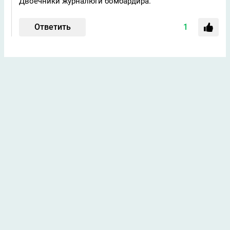
Двоечники журналюги бомбардира.
Ответить
1