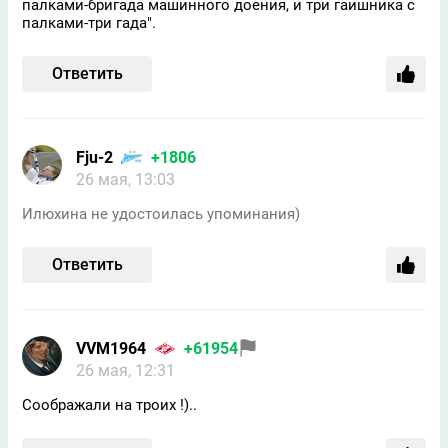
палками-бригада машинного доения, и три гаишника с
палками-три гада".
Ответить
Fju-2
+1806
26 мая, 13:03
Илюхина не удостоилась упоминания)
Ответить
VVM1964
+61954
26 мая, 12:31
Соображали на троих !)..