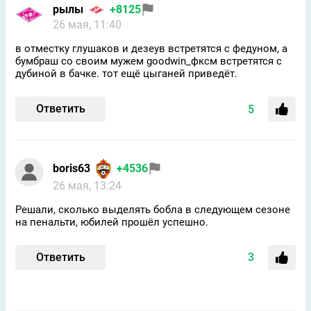
рылы
+8125
26 мая, 11:40
в отместку глушаков и дезеув встретятся с федуном, а
бумбраш со своим мужем goodwin_фксм встретятся с
дубиной в бачке. тот ещё цыганей приведёт.
Ответить
5
boris63
+4536
26 мая, 13:24
Решали, сколько выделять бобла в следующем сезоне
на пенальти, юбилей прошёл успешно.
Ответить
3