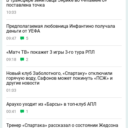
В трансфере зенитовца Энрике во «Фламенго»
поставлена точка
10:03
Предполагаемая любовница Инфантино получала
деньги от УЕФА
09:47
5
«Матч ТВ» покажет 3 игры 3-го тура РПЛ
09:18
2
Новый клуб Заболотного, «Спартаку» отключили
горячую воду, Сафонов может покинуть «ПСЖ» и
другие новости
01:03
Араухо уходит из «Барсы» в топ-клуб АПЛ
00:41
1
Тренер «Спартака» рассказал о состоянии Жедсона