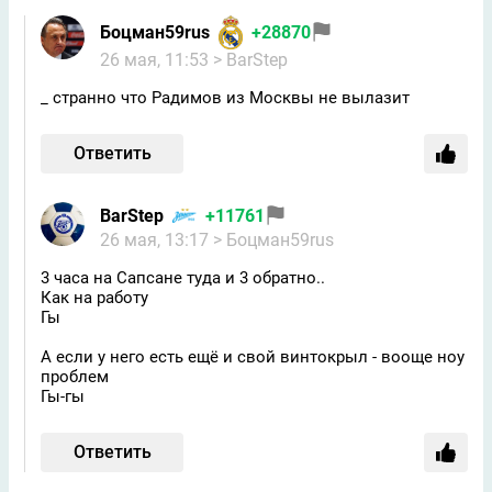
Боцман59rus
+28870
26 мая, 11:53
> BarStep
_ странно что Радимов из Москвы не вылазит
Ответить
BarStep
+11761
26 мая, 13:17
> Боцман59rus
3 часа на Сапсане туда и 3 обратно..
Как на работу
Гы
А если у него есть ещё и свой винтокрыл - вооще ноу
проблем
Гы-гы
Ответить