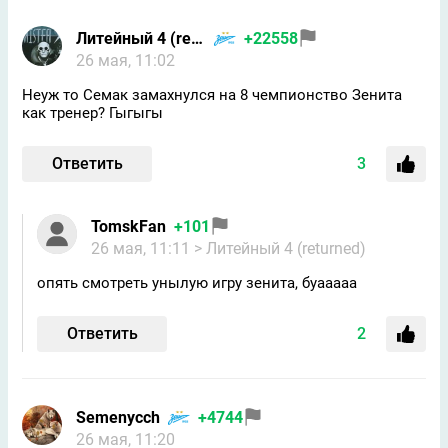
Литейный 4 (returned)
+22558
26 мая, 11:02
Неуж то Семак замахнулся на 8 чемпионство Зенита
как тренер? Гыгыгы
Ответить
3
TomskFan
+101
26 мая, 11:11
> Литейный 4 (returned)
опять смотреть унылую игру зенита, буааааа
Ответить
2
Semenycch
+4744
26 мая, 11:20