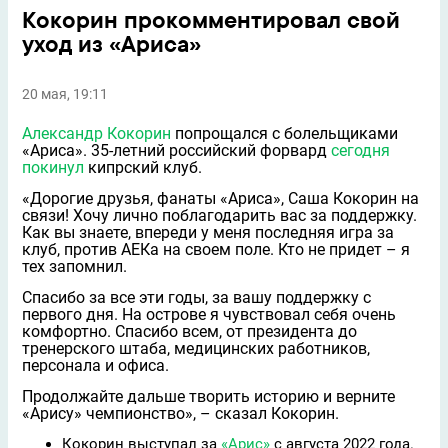
Кокорин прокомментировал свой
уход из «Ариса»
20 мая, 19:11
Александр Кокорин
попрощался с болельщиками
«Ариса». 35-летний российский форвард
сегодня
покинул
кипрский клуб.
«Дорогие друзья, фанаты «Ариса», Саша Кокорин на
связи! Хочу лично поблагодарить вас за поддержку.
Как вы знаете, впереди у меня последняя игра за
клуб, против АЕКа на своем поле. Кто не придет – я
тех запомнил.
Спасибо за все эти годы, за вашу поддержку с
первого дня. На острове я чувствовал себя очень
комфортно. Спасибо всем, от президента до
тренерского штаба, медицинских работников,
персонала и офиса.
Продолжайте дальше творить историю и верните
«Арису» чемпионство», – сказал Кокорин.
Кокорин выступал за
«Арис»
с августа 2022 года.