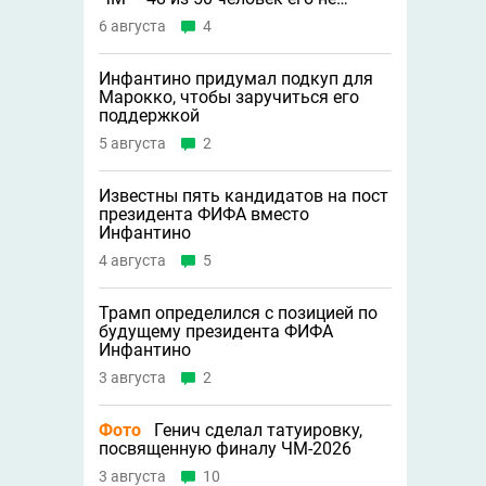
узнают»
6 августа
4
Инфантино придумал подкуп для
Марокко, чтобы заручиться его
поддержкой
5 августа
2
Известны пять кандидатов на пост
президента ФИФА вместо
Инфантино
4 августа
5
Трамп определился с позицией по
будущему президента ФИФА
Инфантино
3 августа
2
Фото
Генич сделал татуировку,
посвященную финалу ЧМ-2026
3 августа
10