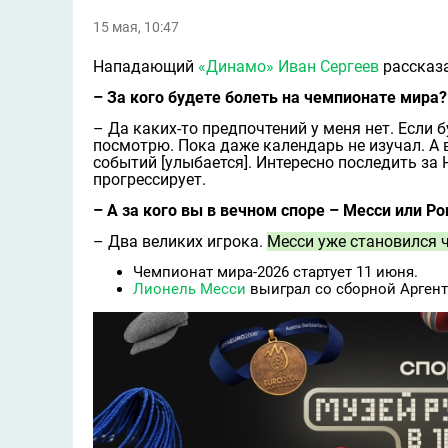
15 мая, 10:47
Нападающий
«Динамо»
Иван Сергеев
рассказа
– За кого будете болеть на чемпионате мира?
– Да каких-то предпочтений у меня нет. Если 
посмотрю. Пока даже календарь не изучал. А 
событий [улыбается]. Интересно последить за 
прогрессирует.
– А за кого вы в вечном споре – Месси или Р
– Два великих игрока.
Месси уже становился 
Чемпионат мира-2026 стартует 11 июня.
Лионель Месси
выиграл со сборной Арген