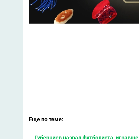
Еще по теме:
Губерниев назвал футболиста, игравше