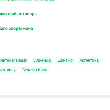
 элитный автопарк
кого спортсмена
Интер Майами
Аль-Наср
Динамо
Аргентина
риштиану
Сергеев Иван