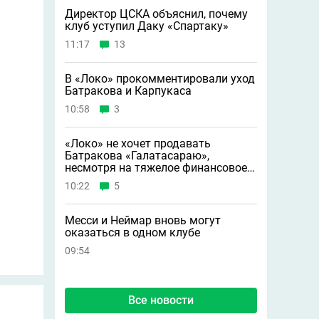
Директор ЦСКА объяснил, почему
клуб уступил Даку «Спартаку»
11:17
13
В «Локо» прокомментировали уход
Батракова и Карпукаса
10:58
3
«Локо» не хочет продавать
Батракова «Галатасараю»,
несмотря на тяжелое финансовое
положение
10:22
5
Месси и Неймар вновь могут
оказаться в одном клубе
09:54
Все новости