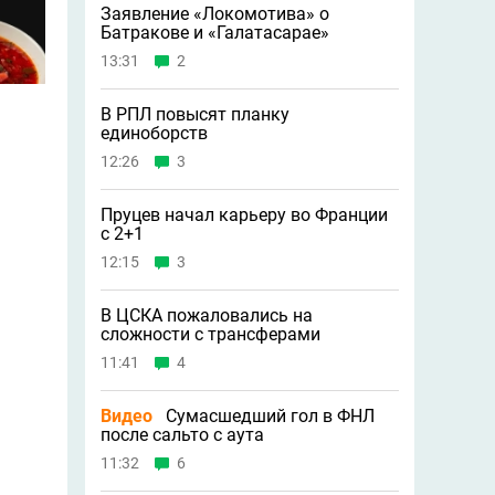
Заявление «Локомотива» о
Батракове и «Галатасарае»
13:31
2
В РПЛ повысят планку
единоборств
12:26
3
Пруцев начал карьеру во Франции
с 2+1
12:15
3
В ЦСКА пожаловались на
сложности с трансферами
11:41
4
Видео
Сумасшедший гол в ФНЛ
после сальто с аута
11:32
6