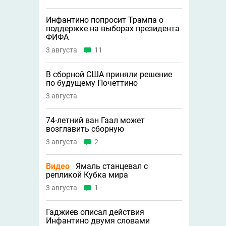
Инфантино попросит Трампа о
поддержке на выборах президента
ФИФА
3 августа
11
В сборной США приняли решение
по будущему Почеттино
3 августа
74-летний ван Гаал может
возглавить сборную
3 августа
2
Видео
Ямаль станцевал с
репликой Кубка мира
3 августа
1
Гаджиев описал действия
Инфантино двумя словами