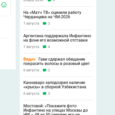
Вчера, 09:47
9
На «Матч ТВ» оценили работу
Черданцева на ЧМ-2026
7 августа
3
Аргентина поддержала Инфантино
на фоне его возможной отставки
7 августа
4
Видео
Гави сдержал обещание
покрасить волосы в розовый цвет
6 августа
2
Каннаваро заподозрил наличие
«крысы» в сборной Узбекистана
6 августа
3
Мостовой: «Покажите фото
Инфантино на улицах Москвы до
ЧМ – 48 из 50 человек его не