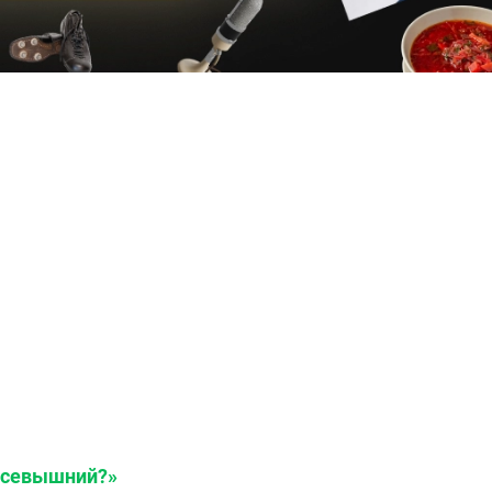
 всевышний?»