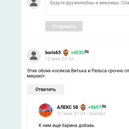
Отправить
boris63
+4535
12 мая, 01:03
Этих обоих косяков Витька и Рельса срочно с
мешают.
Ответить
АЛЕКС 58
+9697
12 мая, 07:04
> boris63
К ним ещё барина добавь