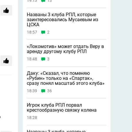
19:13
13
Названы 3 клуба РПЛ, которые
заинтересовались Мусаевым из
ЦСКА
18:57
2
«Локомотив» может отдать Веру в
аренду другому клубу РПЛ
18:48
3
Даку: «Сказал, что поменяю
«Рубин» только на «Спартак»,
сразу понял масштаб этого клуба»
18:39
36
Игрок клуба РПЛ порвал
крестообразную связку колена
о
18:28
Названы 3 клуба, которые