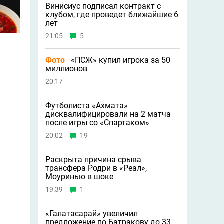
Винисиус подписал контракт с
клубом, где проведет ближайшие 6
лет
21:05
5
Фото
«ПСЖ» купил игрока за 50
миллионов
20:17
Футболиста «Ахмата»
дисквалифицировали на 2 матча
после игры со «Спартаком»
20:02
19
Раскрыта причина срыва
трансфера Родри в «Реал»,
Моуринью в шоке
19:39
1
«Галатасарай» увеличил
предложение по Батракову до 33