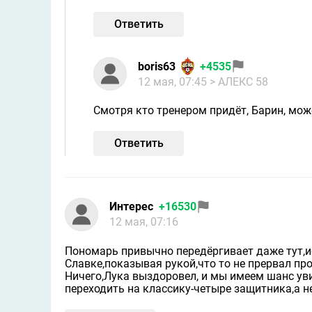
Ответить
boris63
+4535
12 мая, 07:45
> АЛЕКС 58
Смотря кто тренером придёт, Барин, може
Ответить
Интерес
+16530
12 мая, 07:16
Пономарь привычно передёргивает даже тут,и
Славке,показывая рукой,что то не прервал про
Ничего,Лука выздоровел, и мы имеем шанс ув
переходить на классику-четыре защитника,а не 