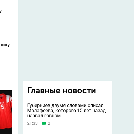
у
рнику
Главные новости
Губерниев двумя словами описал
Малафеева, которого 15 лет назад
назвал говном
21:33
2