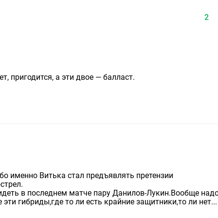
2
т, пригодится, а эти двое — балласт.
бо именно Витька стал предъявлять претензии
стрел.
идеть в последнем матче пару Данилов-Лукин.Вообще над
эти гибриды,где то ли есть крайние защитники,то ли нет...