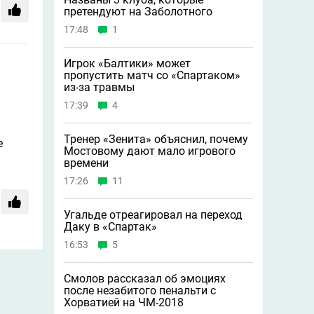
претендуют на Заболотного
17:48
1
Игрок «Балтики» может
пропустить матч со «Спартаком»
из-за травмы
17:39
4
Тренер «Зенита» объяснил, почему
е
Мостовому дают мало игрового
времени
17:26
11
Угальде отреагировал на переход
Даку в «Спартак»
16:53
5
Смолов рассказал об эмоциях
после незабитого пенальти с
Хорватией на ЧМ-2018