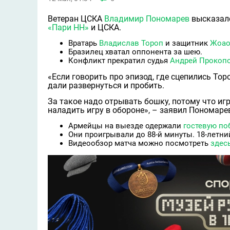
Ветеран ЦСКА
Владимир Пономарев
высказалс
«Пари НН»
и ЦСКА.
Вратарь
Владислав Тороп
и защитник
Жоао
Бразилец хватал оппонента за шею.
Конфликт прекратил судья
Андрей Прокоп
«Если говорить про эпизод, где сцепились Торо
дали развернуться и пробить.
За такое надо отрывать бошку, потому что иг
наладить игру в обороне», – заявил Пономаре
Армейцы на выезде одержали
гостевую по
Они проигрывали до 88-й минуты. 18-летн
Видеообзор матча можно посмотреть
здес