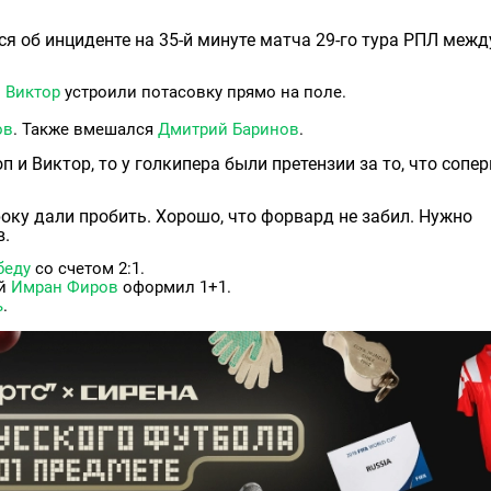
я об инциденте на 35-й минуте матча 29-го тура РПЛ межд
 Виктор
устроили потасовку прямо на поле.
ов
. Также вмешался
Дмитрий Баринов
.
п и Виктор, то у голкипера были претензии за то, что сопе
року дали пробить. Хорошо, что форвард не забил. Нужно
в.
беду
со счетом 2:1.
ий
Имран Фиров
оформил 1+1.
ь
.