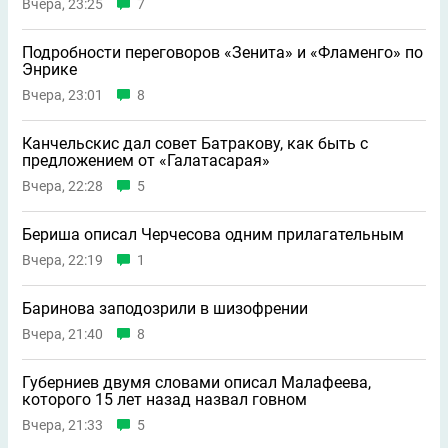
Вчера, 23:25
7
Подробности переговоров «Зенита» и «Фламенго» по
Энрике
Вчера, 23:01
8
Канчельскис дал совет Батракову, как быть с
предложением от «Галатасарая»
Вчера, 22:28
5
Бериша описал Черчесова одним прилагательным
Вчера, 22:19
1
Баринова заподозрили в шизофрении
Вчера, 21:40
8
Губерниев двумя словами описал Малафеева,
которого 15 лет назад назвал говном
Вчера, 21:33
5