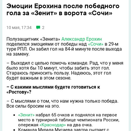
Эмоции Ерохина после победного
гола за «Зенит» в ворота «Сочи»
10 мая, 17:34
2
Полузащитник «Зенита»
Александр Ерохин
поделился эмоциями от победы над
«Сочи»
в 29-м
туре РПЛ. Он забил гол на 84-й минуте после выхода
на замену.
– Выходил с целью помочь команде. Рад, что у меня
было хотя бы 10 минут, чтобы забить этот гол.
Стараюсь приносить пользу. Надеюсь, этот гол
будет важным в этом сезоне.
– С какими мыслями будете готовиться к
«Ростову»?
– С мыслями о том, что нам нужна только победа.
Все силы бросим на это.
«Зенит»
набрал 65 очков и поднялся на первое
место в турнирной таблице чемпионата России,
опережая
«Краснодар»
на два очка.
Команда Мурада Мусаева завтра сыграет с