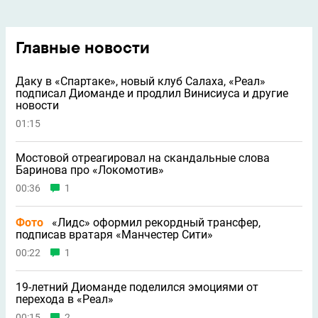
Главные новости
Даку в «Спартаке», новый клуб Салаха, «Реал»
подписал Диоманде и продлил Винисиуса и другие
новости
01:15
Мостовой отреагировал на скандальные слова
Баринова про «Локомотив»
00:36
1
Фото
«Лидс» оформил рекордный трансфер,
подписав вратаря «Манчестер Сити»
00:22
1
19-летний Диоманде поделился эмоциями от
перехода в «Реал»
00:15
2