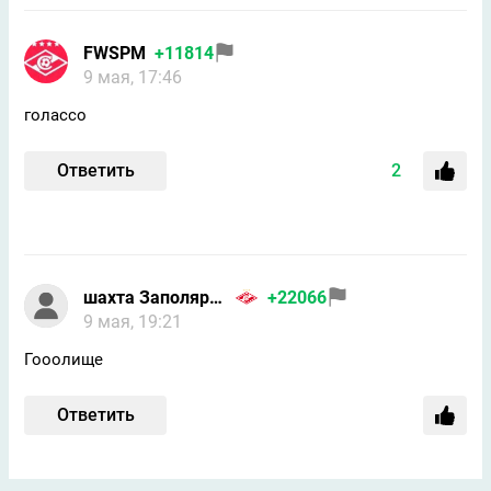
FWSPM
+11814
9 мая, 17:46
голассо
Ответить
2
шахта Заполярная
+22066
9 мая, 19:21
Гооолище
Ответить