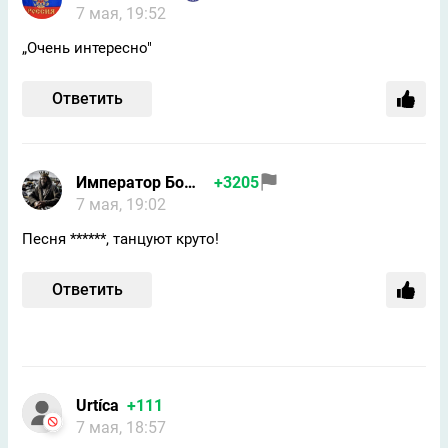
7 мая, 19:52
„Очень интересно"
Ответить
Император Бомжей
+3205
7 мая, 19:02
Песня ******, танцуют круто!
Ответить
Urtíсa
+111
7 мая, 18:57