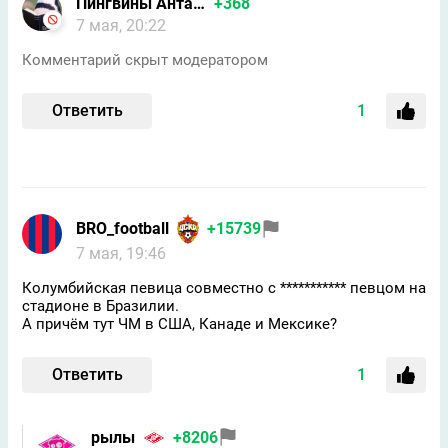
Пингвины Антарктиды/Форпо
+368
7 мая, 20:22
Комментарий скрыт модератором
Ответить
1
BRO_football
+15739
7 мая, 19:46
Колумбийская певица совместно с *********** певцом на
стадионе в Бразилии.
А причём тут ЧМ в США, Канаде и Мексике?
Ответить
1
рылы
+8206