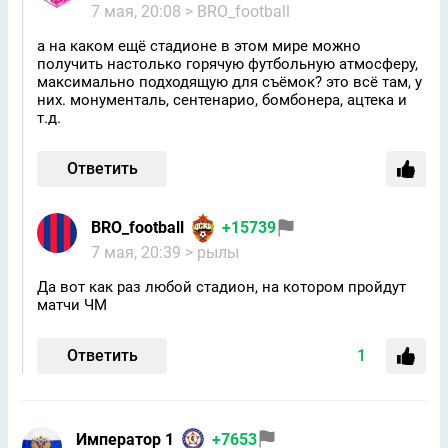
7 мая, 20:08
> BRO_football
а на каком ещё стадионе в этом мире можно
получить настолько горячую футбольную атмосферу,
максимально подходящую для съёмок? это всё там, у
них. монументаль, сентенарио, бомбонера, ацтека и
т.д.
Ответить
BRO_football
+15739
7 мая, 20:39
> рылы
Да вот как раз любой стадион, на котором пройдут
матчи ЧМ
Ответить
1
Император 1
+7653