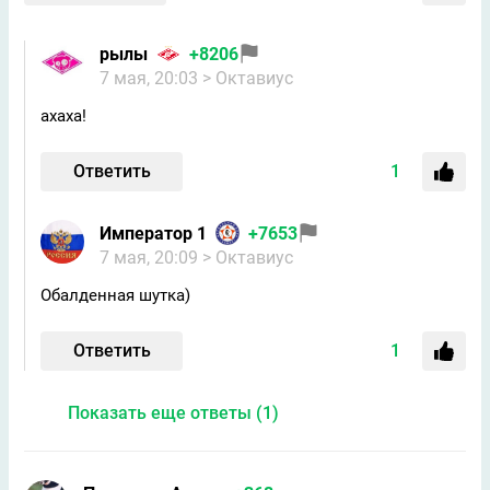
рылы
+8206
7 мая, 20:03
> Октавиус
ахаха!
Ответить
1
Император 1
+7653
7 мая, 20:09
> Октавиус
Обалденная шутка)
Ответить
1
Показать еще ответы (1)