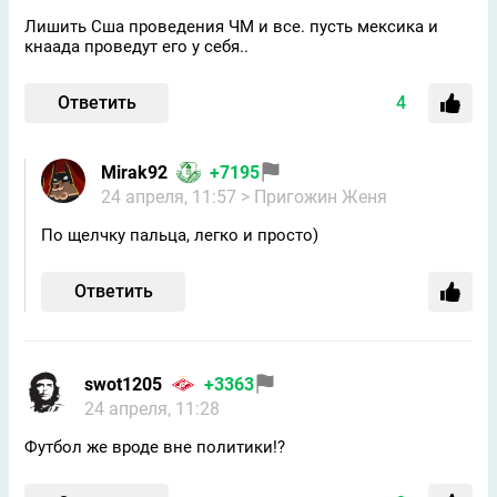
Лишить Сша проведения ЧМ и все. пусть мексика и
кнаада проведут его у себя..
Ответить
4
Mirak92
+7195
24 апреля, 11:57
> Пригожин Женя
По щелчку пальца, легко и просто)
Ответить
swot1205
+3363
24 апреля, 11:28
Футбол же вроде вне политики!?