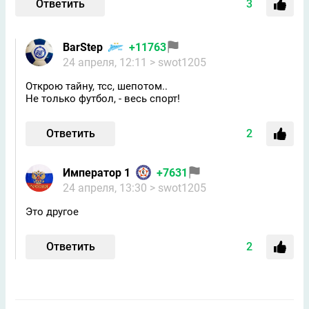
Ответить
3
BarStep
+11763
24 апреля, 12:11
> swot1205
Открою тайну, тсс, шепотом..
Не только футбол, - весь спорт!
Ответить
2
Император 1
+7631
24 апреля, 13:30
> swot1205
Это другое
Ответить
2