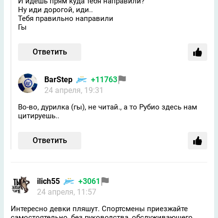
И идешь прям куда тебя направили?
Ну иди дорогой, иди..
Тебя правильно направили
Гы
Ответить
BarStep
+11763
24 апреля, 19:31
Во-во, дурилка (гы), не читай., а то Рубио здесь нам
цитируешь..
Ответить
ilich55
+3061
24 апреля, 11:57
Интересно девки пляшут. Спортсмены приезжайте
самостоятельно, без руководства, обслуживающего