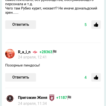
персонала и т.д.
Чего там Рубио курит, нюхает!? Не иначе дональдский
хрен......
Ответить
5
R_a_i_n
+28363
24 апреля, 12:41
Позорные пиндосы!
Ответить
4
Пригожин Женя
+1187
24 апреля, 11:34