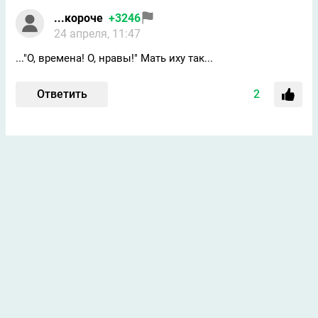
...короче
+3246
24 апреля, 11:47
..."О, времена! О, нравы!" Мать иху так...
Ответить
2