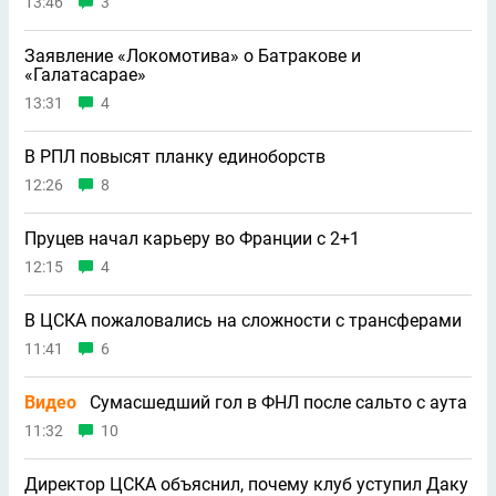
13:46
3
Заявление «Локомотива» о Батракове и
«Галатасарае»
13:31
4
В РПЛ повысят планку единоборств
12:26
8
Пруцев начал карьеру во Франции с 2+1
12:15
4
В ЦСКА пожаловались на сложности с трансферами
11:41
6
Видео
Сумасшедший гол в ФНЛ после сальто с аута
11:32
10
Директор ЦСКА объяснил, почему клуб уступил Даку