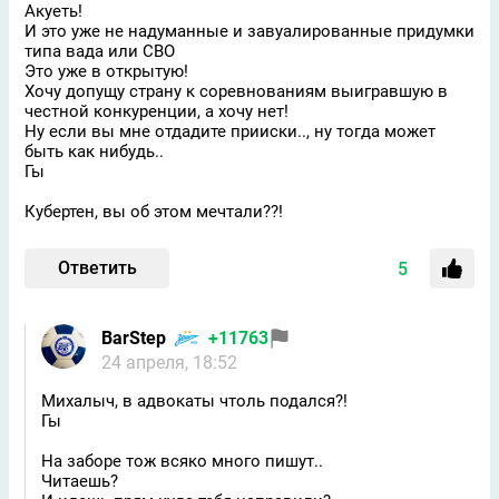
Акуеть!
И это уже не надуманные и завуалированные придумки
типа вада или СВО
Это уже в открытую!
Хочу допущу страну к соревнованиям выигравшую в
честной конкуренции, а хочу нет!
Ну если вы мне отдадите прииски.., ну тогда может
быть как нибудь..
Гы
Кубертен, вы об этом мечтали??!
Ответить
5
BarStep
+11763
24 апреля, 18:52
Михалыч, в адвокаты чтоль подался?!
Гы
На заборе тож всяко много пишут..
Читаешь?