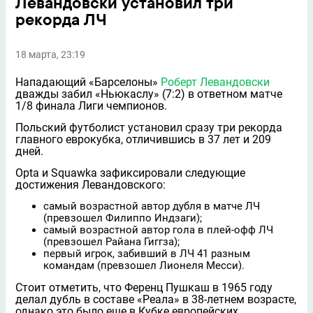
Левандовски установил три
рекорда ЛЧ
18 марта, 23:19
Нападающий «Барселоны»
Роберт Левандовски
дважды забил «Ньюкаслу» (7:2) в ответном матче
1/8 финала Лиги чемпионов.
Польский футболист установил сразу три рекорда
главного еврокубка, отличившись в 37 лет и 209
дней.
Opta и Squawka зафиксировали следующие
достижения Левандовского:
самый возрастной автор дубля в матче ЛЧ
(превзошел Филиппо Индзаги);
самый возрастной автор гола в плей-офф ЛЧ
(превзошел Райана Гиггза);
первый игрок, забивший в ЛЧ 41 разным
командам (превзошел Лионеля Месси).
Стоит отметить, что Ференц Пушкаш в 1965 году
делал дубль в составе «Реала» в 38-летнем возрасте,
однако это было еще в Кубке европейских