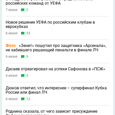
российских команд от УЕФА
7 июня
2
Новое решение УЕФА по российским клубам в
еврокубках
6 июня
33
Фото
«Зенит» пошутил про защитника «Арсенала»,
не забившего решающий пенальти в финале ЛЧ
6 июня
9
Дасаев отреагировал на успехи Сафонова в «ПСЖ»
6 июня
3
Дюков ответил, что интереснее – суперфинал Кубка
России или финал ЛЧ
6 июня
12
Роднина сказала, от чего зависит присуждение