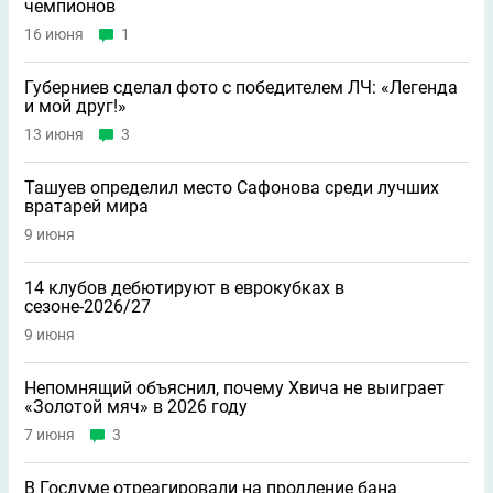
чемпионов
16 июня
1
Губерниев сделал фото с победителем ЛЧ: «Легенда
и мой друг!»
13 июня
3
Ташуев определил место Сафонова среди лучших
вратарей мира
9 июня
14 клубов дебютируют в еврокубках в
сезоне-2026/27
9 июня
Непомнящий объяснил, почему Хвича не выиграет
«Золотой мяч» в 2026 году
7 июня
3
В Госдуме отреагировали на продление бана