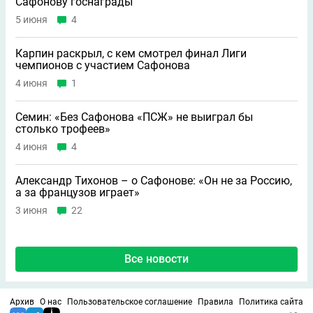
Сафонову госнаграды
5 июня
4
Карпин раскрыл, с кем смотрел финал Лиги
чемпионов с участием Сафонова
4 июня
1
Семин: «Без Сафонова «ПСЖ» не выиграл бы
столько трофеев»
4 июня
4
Александр Тихонов – о Сафонове: «Он не за Россию,
а за французов играет»
3 июня
22
Все новости
Архив
О нас
Пользовательское соглашение
Правила
Политика сайта