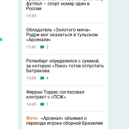
футбол – спорт номер один в
России
15:55
Обладатель «Золотого мяча»
Родри мог оказаться в тульском
в
«Арсенале»
15:42
2
Ротенберг определился с суммой,
за которую «Локо» готов отпустить
Батракова
15:00
4
Ферран Торрес согласовал
контракт с «ПСЖ»
14:45
1
Фото
«Арсенал» объявил о
переходе игрока сборной Бразилии