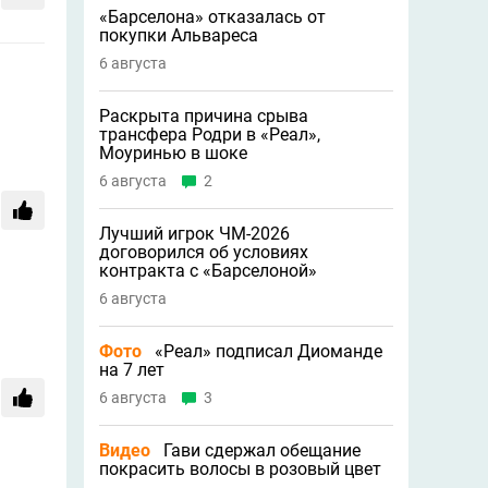
«Барселона» отказалась от
покупки Альвареса
6 августа
Раскрыта причина срыва
трансфера Родри в «Реал»,
Моуринью в шоке
6 августа
2
Лучший игрок ЧМ-2026
договорился об условиях
контракта с «Барселоной»
6 августа
Фото
«Реал» подписал Диоманде
на 7 лет
6 августа
3
Видео
Гави сдержал обещание
покрасить волосы в розовый цвет