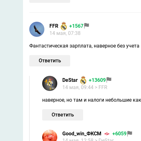
FFR
+1567
14 мая, 07:38
Фантастическая зарплата, наверное без учета 
Ответить
DeStar
+13609
14 мая, 09:44
> FFR
наверное, но там и налоги небольшие как 
Ответить
Good_win_ФКСМ
+6059
14 мая, 12:58
> DeStar