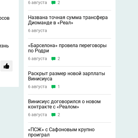
6 августа
2
Названа точная сумма трансфера
рсов
Диоманде в «Реал»
6 августа
«Барселона» провела переговоры
изнь
по Родри
6 августа
2
Раскрыт размер новой зарплаты
Винисиуса
6 августа
1
Винисиус договорился о новом
контракте с «Реалом»
6 августа
2
«ПСЖ» с Сафоновым крупно
проиграл