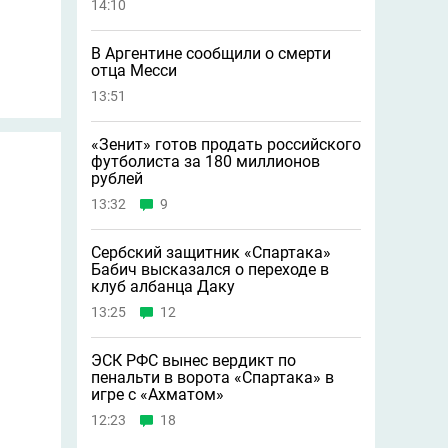
14:10
В Аргентине сообщили о смерти
отца Месси
13:51
«Зенит» готов продать российского
футболиста за 180 миллионов
рублей
13:32
9
Сербский защитник «Спартака»
Бабич высказался о переходе в
клуб албанца Даку
13:25
12
ЭСК РФС вынес вердикт по
пенальти в ворота «Спартака» в
игре с «Ахматом»
12:23
18