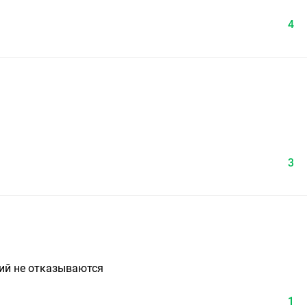
4
3
ний не отказываются
1