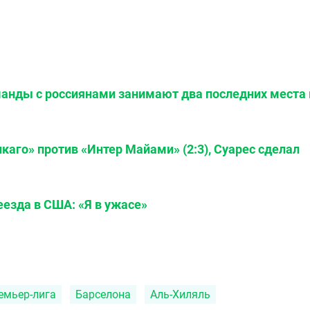
анды с россиянами занимают два последних места 
аго» против «Интер Майами» (2:3), Суарес сделал
еезда в США: «Я в ужасе»
емьер-лига
Барселона
Аль-Хиляль