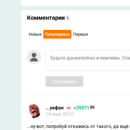
Комментарии
6
Новые
Популярные
Первые
Отправить
...уефан
+35571
14 мая, 08:01
...ну-вот, попробуй откажись от такого, да ещё