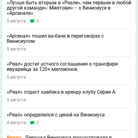
«Лучше быть вторым в «Реале», чем первым в любой
другой команде»: Миятович – о Винисиусе в
«Арсенале»
5 августа
3
«Арсенал» пошел ва-банк в переговорах с
Винисиусом
5 августа
«Реал» достиг устного соглашения о трансфере
ивуарийца за 120+ миллионов
5 августа
«Реал» отдаст хавбека в аренду клубу Серии A
5 августа
«Реал» определился с ценой на Винисиуса
4 августа
2
Видео
Девушка Винисиуса поучаствовала в