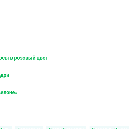
осы в розовый цвет
одри
селоне»