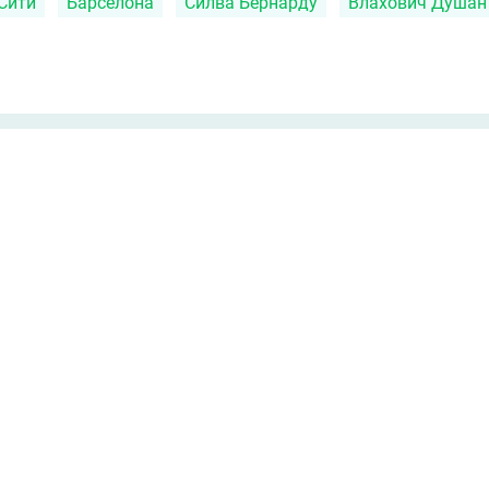
Сити
Барселона
Силва Бернарду
Влахович Душан