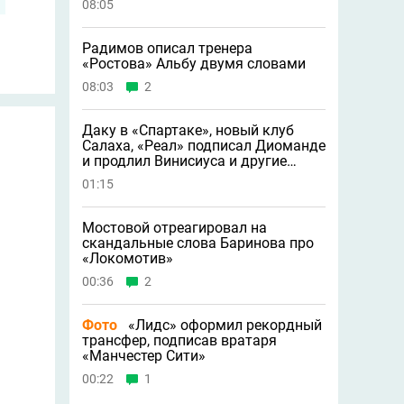
08:05
Радимов описал тренера
«Ростова» Альбу двумя словами
08:03
2
Даку в «Спартаке», новый клуб
Салаха, «Реал» подписал Диоманде
и продлил Винисиуса и другие
новости
01:15
Мостовой отреагировал на
скандальные слова Баринова про
«Локомотив»
00:36
2
Фото
«Лидс» оформил рекордный
трансфер, подписав вратаря
«Манчестер Сити»
00:22
1