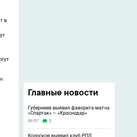
т в
ут
огут
о.
Главные новости
Губерниев выявил фаворита матча
«Спартак» – «Краснодар»
09:57
3
Колосков выявил клуб РПЛ,