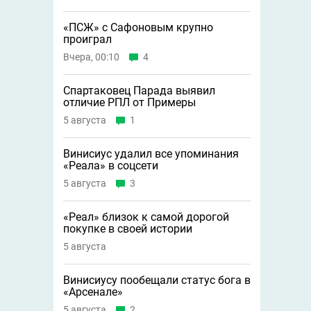
«ПСЖ» с Сафоновым крупно
проиграл
Вчера, 00:10
4
Спартаковец Парада выявил
отличие РПЛ от Примеры
5 августа
1
Винисиус удалил все упоминания
«Реала» в соцсети
5 августа
3
«Реал» близок к самой дорогой
покупке в своей истории
5 августа
Винисиусу пообещали статус бога в
«Арсенале»
5 августа
2