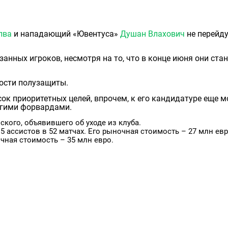
лва
и нападающий «Ювентуса»
Душан Влахович
не перейду
анных игроков, несмотря на то, что в конце июня они стан
ности полузащиты.
исок приоритетных целей, впрочем, к его кандидатуре еще м
ругими форвардами.
ского, объявившего об уходе из клуба.
 5 ассистов в 52 матчах. Его рыночная стоимость – 27 млн евр
очная стоимость – 35 млн евро.