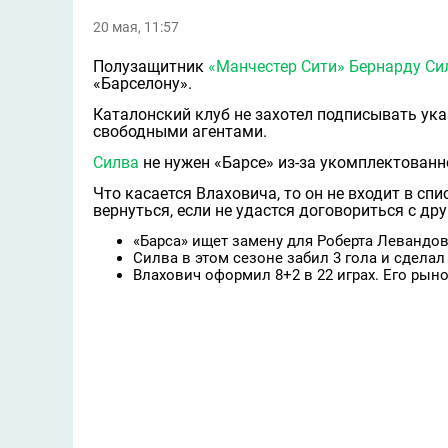
20 мая, 11:57
Полузащитник
«Манчестер Сити»
Бернарду Cи
«Барселону».
Каталонский клуб не захотел подписывать указ
свободными агентами.
Силва
не нужен «Барсе» из-за укомплектован
Что касается Влаховича, то он не входит в сп
вернуться, если не удастся договориться с д
«Барса» ищет замену для Роберта Левандов
Силва в этом сезоне забил 3 гола и сделал
Влахович оформил 8+2 в 22 играх. Его рын