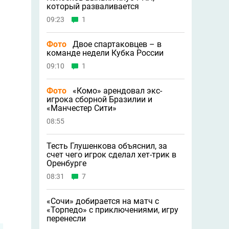
который разваливается
09:23
1
Фото
Двое спартаковцев – в
команде недели Кубка России
09:10
1
Фото
«Комо» арендовал экс-
игрока сборной Бразилии и
«Манчестер Сити»
08:55
Тесть Глушенкова объяснил, за
счет чего игрок сделал хет-трик в
Оренбурге
08:31
7
«Сочи» добирается на матч с
«Торпедо» с приключениями, игру
перенесли