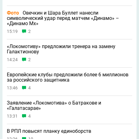
Фото
Овечкин и Шара Буллет нанесли
символический удар перед матчем «Динамо» –
«Динамо Мх»
15:19
2
«Локомотиву» предложили тренера на замену
Галактионову
14:24
2
Европейские клубы предложили более 6 миллионов
за российского защитника
13:46
4
Заявление «Локомотива» о Батракове и
«Галатасарае»
13:31
4
В РПЛ повысят планку единоборств
12:26
10