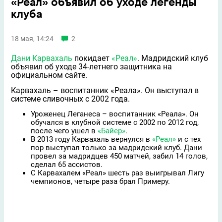
«Реал» объявил об уходе легенды
клуба
18 мая, 14:24
2
Дани Карвахаль
покидает
«Реал»
. Мадридский клуб
объявил об уходе 34-летнего защитника на
официальном сайте.
Карвахаль – воспитанник «Реала». Он выступал в
системе сливочных с 2002 года.
Уроженец Леганеса – воспитанник «Реала». Он
обучался в клубной системе с 2002 по 2012 год,
после чего ушел в
«Байер»
.
В 2013 году Карвахаль вернулся в
«Реал»
и с тех
пор выступал только за мадридский клуб. Дани
провел за мадридцев 450 матчей, забил 14 голов,
сделал 65 ассистов.
С Карвахалем «Реал» шесть раз выигрывал Лигу
чемпионов, четыре раза брал Примеру.