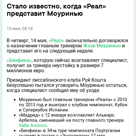
Стало известно, когда «Реал»
представит Моуринью
15 мая, 08:18
В четверг, 14 мая,
«Реал»
окончательно договорился
о назначении главным тренером
Жозе Моуринью
и
представит его на следующей неделе.
«Бенфика»
, которую сейчас возглавляет специалист,
получит за тренера неустойку в размере 7
миллионов евро.
Президент лиссабонского клуба Руй Кошта
безуспешно пытался уговорить Моуринью остаться,
когда специалист сообщил ему об уходе.
Моуринью был главным тренером «Реала» с 2010
по 2013 год и выиграл с клубом чемпионат, Кубок
и Суперкубок Испании.
«Мадрид» с 12 января возглавляет Альваро
Арбелоа, сменивший на посту главного тренера
Хаби Алонсо
.
«Бенфика» в 34-м туре чемпионата Португалии
сыграет в гостях с «Эшторилом» 17 мая.