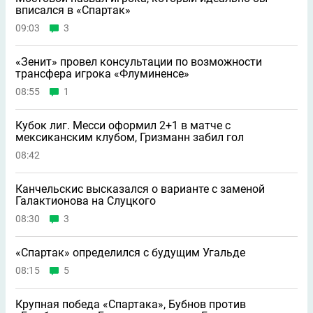
вписался в «Спартак»
09:03
3
«Зенит» провел консультации по возможности
трансфера игрока «Флуминенсе»
08:55
1
Кубок лиг. Месси оформил 2+1 в матче с
мексиканским клубом, Гризманн забил гол
08:42
Канчельскис высказался о варианте с заменой
Галактионова на Слуцкого
08:30
3
«Спартак» определился с будущим Угальде
08:15
5
Крупная победа «Спартака», Бубнов против