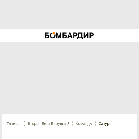
Главная
Вторая Лига Б группа 3
Команды
Сатурн