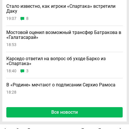
Стало известно, как игроки «Спартака» встретили
Даку
19:07
8
Мостовой оценил возможный трансфер Батракова в
«Галатасарай»
18:53
Карседо ответил на вопрос об уходе Барко из
«Спартака»
18:40
3
В «Родине» мечтают о подписании Серхио Рамоса
18:28
Все новости