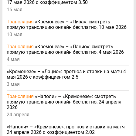
17 мая 2026 с коэффициентом 3.50
16 мая
Трансляция
«Кремонезе» – «Пиза»: смотреть
прямую трансляцию онлайн бесплатно, 10 мая 2026
10 мая
Трансляция
«Кремонезе» – «Лацио»: смотреть
прямую трансляцию онлайн бесплатно, 4 мая 2026
4 мая
«Кремонезе» – «Лацио»: прогноз и ставки на матч 4
мая 2026 с коэффициентом 2.5
3 мая
Трансляция
«Наполи» – «Кремонезе»: смотреть
прямую трансляцию онлайн бесплатно, 24 апреля
2026
24 апреля
«Наполи» – «Кремонезе»: прогноз и ставки на матч
24 апреля 2026 с коэффициентом 2.02