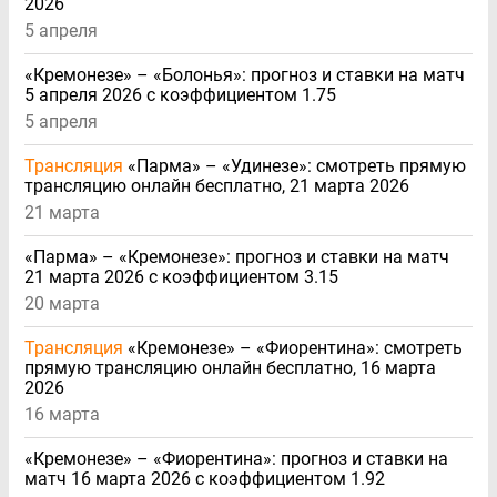
2026
5 апреля
«Кремонезе» – «Болонья»: прогноз и ставки на матч
5 апреля 2026 с коэффициентом 1.75
5 апреля
Трансляция
«Парма» – «Удинезе»: смотреть прямую
трансляцию онлайн бесплатно, 21 марта 2026
21 марта
«Парма» – «Кремонезе»: прогноз и ставки на матч
21 марта 2026 с коэффициентом 3.15
20 марта
Трансляция
«Кремонезе» – «Фиорентина»: смотреть
прямую трансляцию онлайн бесплатно, 16 марта
2026
16 марта
«Кремонезе» – «Фиорентина»: прогноз и ставки на
матч 16 марта 2026 с коэффициентом 1.92