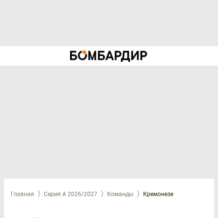
Главная
Серия А 2026/2027
Команды
Кремонезе