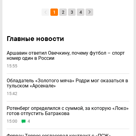
1
2
3
4
Главные новости
Аршавин ответил Овечкину, почему футбол – спорт
номер один в России
15:55
Обладатель «Золотого мяча» Родри мог оказаться в
тульском «Арсенале»
15:42
Ротенберг определился с суммой, за которую «Локо»
готов отпустить Батракова
15:00
4
Ферран Торрес согласовал контракт с «ПСЖ»