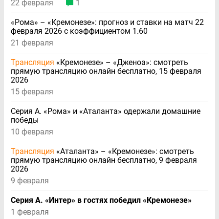
22 февраля
1
«Рома» – «Кремонезе»: прогноз и ставки на матч 22
февраля 2026 с коэффициентом 1.60
21 февраля
Трансляция
«Кремонезе» – «Дженоа»: смотреть
прямую трансляцию онлайн бесплатно, 15 февраля
2026
15 февраля
Серия А. «Рома» и «Аталанта» одержали домашние
победы
10 февраля
Трансляция
«Аталанта» – «Кремонезе»: смотреть
прямую трансляцию онлайн бесплатно, 9 февраля
2026
9 февраля
Серия A. «Интер» в гостях победил «Кремонезе»
1 февраля