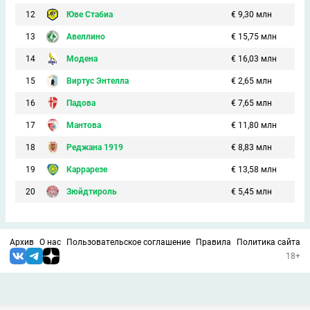
12
Юве Стабиа
€ 9,30 млн
13
Авеллино
€ 15,75 млн
14
Модена
€ 16,03 млн
15
Виртус Энтелла
€ 2,65 млн
16
Падова
€ 7,65 млн
17
Мантова
€ 11,80 млн
18
Реджана 1919
€ 8,83 млн
19
Каррарезе
€ 13,58 млн
20
Зюйдтироль
€ 5,45 млн
Архив
О нас
Пользовательское соглашение
Правила
Политика сайта
18+