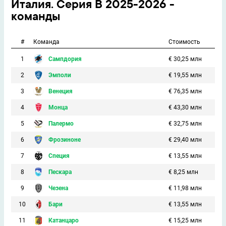
Италия. Серия В 2025-2026 -
команды
#
Команда
Стоимость
1
Сампдория
€ 30,25 млн
2
Эмполи
€ 19,55 млн
3
Венеция
€ 76,35 млн
4
Монца
€ 43,30 млн
5
Палермо
€ 32,75 млн
6
Фрозиноне
€ 29,40 млн
7
Специя
€ 13,55 млн
8
Пескара
€ 8,25 млн
9
Чезена
€ 11,98 млн
10
Бари
€ 13,55 млн
11
Катанцаро
€ 15,25 млн