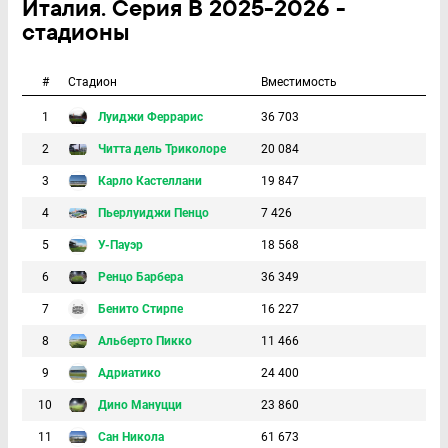
Италия. Серия В 2025-2026 -
стадионы
#
Стадион
Вместимость
1
Луиджи Феррарис
36 703
2
Читта дель Триколоре
20 084
3
Карло Кастеллани
19 847
4
Пьерлуиджи Пенцо
7 426
5
У-Пауэр
18 568
6
Ренцо Барбера
36 349
7
Бенито Стирпе
16 227
8
Альберто Пикко
11 466
9
Адриатико
24 400
10
Дино Мануцци
23 860
11
Сан Никола
61 673