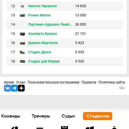
12
Никола Чераволо
14 650
13
Ромео Менти
13 000
14
Партенио-Адриано Ломбарди
26 000
15
Альберто Бралья
21 151
16
Данило Мартелли
5 423
17
Стадио Друсо
5 539
18
Стадио дей Марми
3 520
Архив
О нас
Пользовательское соглашение
Правила
Политика сайта
18+
Команды
Тренеры
Судьи
Стадионы