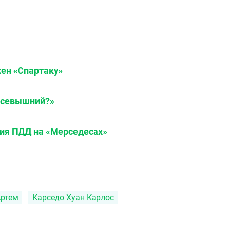
жен «Спартаку»
 всевышний?»
ния ПДД на «Мерседесах»
ртем
Карседо Хуан Карлос