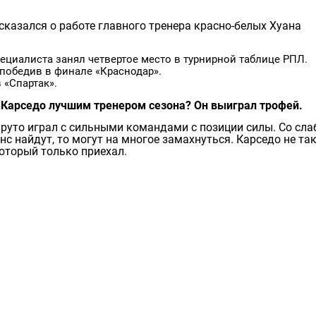
казался о работе главного тренера красно-белых Хуана
ециалиста занял четвертое место в турнирной таблице РПЛ.
 победив в финале «Краснодар».
в «Спартак».
 Карседо лучшим тренером сезона? Он выиграл трофей.
круто играл с сильными командами с позиции силы. Со сл
с найдут, то могут на многое замахнуться. Карседо не та
который только приехал.