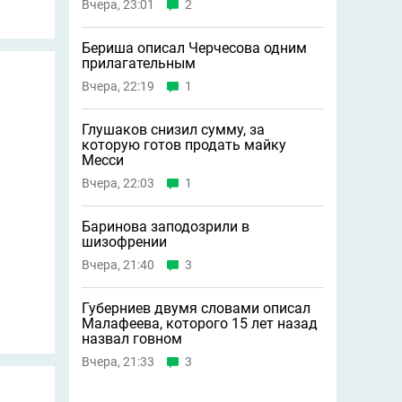
Вчера, 23:01
2
Бериша описал Черчесова одним
прилагательным
Вчера, 22:19
1
Глушаков снизил сумму, за
которую готов продать майку
Месси
Вчера, 22:03
1
Баринова заподозрили в
шизофрении
Вчера, 21:40
3
Губерниев двумя словами описал
Малафеева, которого 15 лет назад
назвал говном
Вчера, 21:33
3