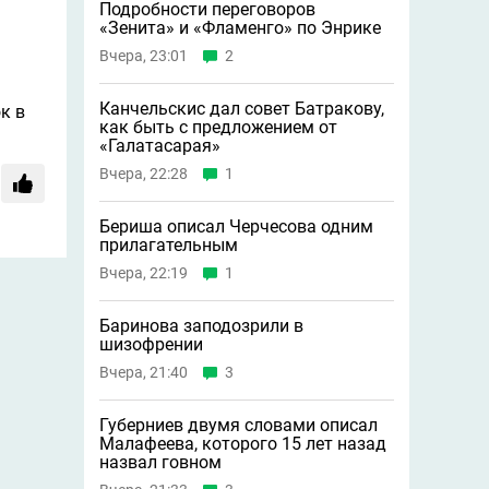
Подробности переговоров
«Зенита» и «Фламенго» по Энрике
Вчера, 23:01
2
Канчельскис дал совет Батракову,
к в
как быть с предложением от
«Галатасарая»
Вчера, 22:28
1
Бериша описал Черчесова одним
прилагательным
Вчера, 22:19
1
Баринова заподозрили в
шизофрении
Вчера, 21:40
3
Губерниев двумя словами описал
Малафеева, которого 15 лет назад
назвал говном