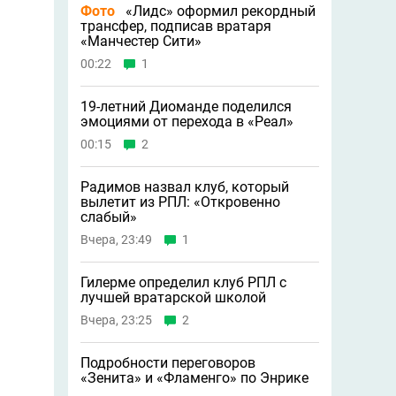
Фото
«Лидс» оформил рекордный
трансфер, подписав вратаря
«Манчестер Сити»
00:22
1
19-летний Диоманде поделился
эмоциями от перехода в «Реал»
00:15
2
Радимов назвал клуб, который
вылетит из РПЛ: «Откровенно
слабый»
Вчера, 23:49
1
Гилерме определил клуб РПЛ с
лучшей вратарской школой
Вчера, 23:25
2
Подробности переговоров
«Зенита» и «Фламенго» по Энрике