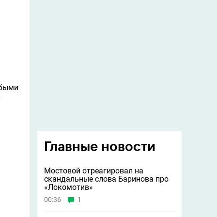
абыми
к
Главные новости
Мостовой отреагировал на
скандальные слова Баринова про
«Локомотив»
00:36
1