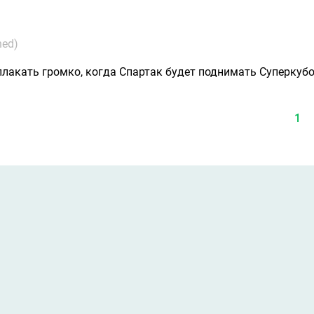
ned)
плакать громко, когда Спартак будет поднимать Суперкубо
1