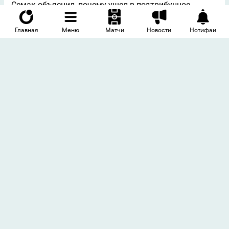
Семак объяснил, почему ушeл в подтрибунное
помещение в конце матча с «Родиной»
Вчера, 20:30
11
Главная
Меню
Матчи
Новости
Нотифаи
Аршавин высказался о домашнем поражении
«Зенита» от «Родины»
Вчера, 20:26
10
Быстров – о поражении «Зенита» от «Родины»:
«Позорный футбол, надо менять тренера или всех
игроков»
Вчера, 20:23
11
Фото
«Спартак» забил «Краснодару» на второй
минуте после ошибки Агкацева
Вчера, 20:11
16
Мусаев отреагировал на поражение «Зенита» от
«Родины»
Вчера, 19:52