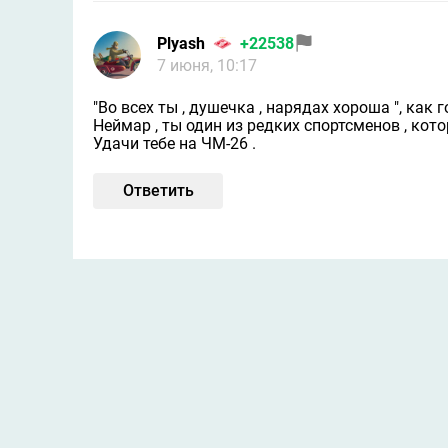
Plyash
+22538
7 июня, 10:17
"Во всех ты , душечка , нарядах хороша ", как го
Неймар , ты один из редких спортсменов , кото
Удачи тебе на ЧМ-26 .
Ответить