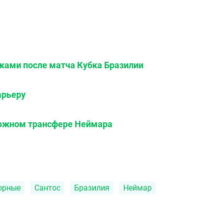
иками после матча Кубка Бразилии
арьеру
можном трансфере Неймара
орные
Сантос
Бразилия
Неймар