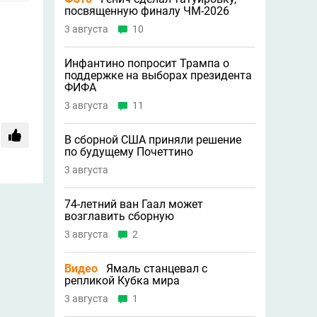
посвященную финалу ЧМ-2026
3 августа
10
Инфантино попросит Трампа о
поддержке на выборах президента
ФИФА
3 августа
11
В сборной США приняли решение
по будущему Почеттино
3 августа
74-летний ван Гаал может
возглавить сборную
3 августа
2
Видео
Ямаль станцевал с
репликой Кубка мира
3 августа
1