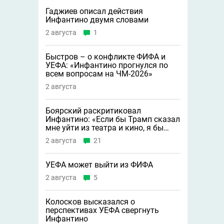
Гаджиев описал действия
Инфантино двумя словами
2 августа
1
Быстров – о конфликте ФИФА и
УЕФА: «Инфантино прогнулся по
всем вопросам на ЧМ-2026»
2 августа
Боярский раскритиковал
Инфантино: «Если бы Трамп сказал
мне уйти из театра и кино, я бы
сделал это»
2 августа
21
УЕФА может выйти из ФИФА
2 августа
5
Колосков высказался о
перспективах УЕФА свергнуть
Инфантино