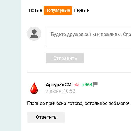
Новые
Популярные
Первые
Отправить
АртурZaСМ
+364
7 июня, 10:52
Главное причёска готова, остальное всё мелочи
Ответить