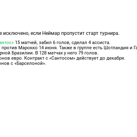
е исключено, если Неймар пропустит старт турнира.
антос»
15 матчей, забил 6 голов, сделал 4 ассиста.
 против Марокко 14 июня. Также в группе есть Шотландия и Г
ой Бразилии. В 128 матчах у него 79 голов.
онов евро. Контракт с «Сантосом» действует до декабря.
онов с «Барселоной».