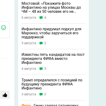
Мостовой: «Покажите фото
Инфантино на улицах Москвы до
ЧМ – 48 из 50 человек его не
узнают»
6 августа
4
Инфантино придумал подкуп для
Марокко, чтобы заручиться его
поддержкой
5 августа
2
Известны пять кандидатов на пост
президента ФИФА вместо
Инфантино
4 августа
5
Трамп определился с позицией по
будущему президента ФИФА
Инфантино
3 августа
2
Фото
Генич сделал татуировку,