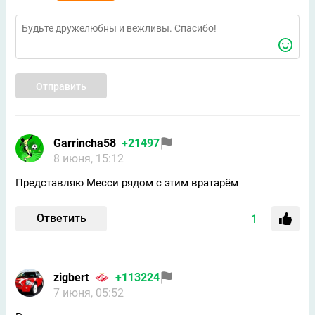
Отправить
Garrincha58
+21497
8 июня, 15:12
Представляю Месси рядом с этим вратарём
Ответить
1
zigbert
+113224
7 июня, 05:52