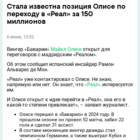
Стала известна позиция Олисе по
переходу в «Реал» за 150
миллионов
6 июня, 15:52
Вингер «Баварии»
Майкл Олисе
открыт для
переговоров с мадридским «Реалом».
Об этом сообщил испанский инсайдер Рамон
Альварес де Мон.
«Реал» уже контактировал с Олисе. Не знаю,
напрямую или нет. Он знает, что
«Реал»
интересуется
им.
И Олисе открыт к идее перейти в «Реал», она его в
какой-то степени привлекает», – заявил журналист.
Олисе перешeл в «Баварию» в 2024 году. В
прошлом сезоне он провeл 52 матча, забил 22
гола и сделал 31 ассист.
В составе мюнхенцев вингер дважды стал
чемпионом Германии, а также выиграл Кубок и