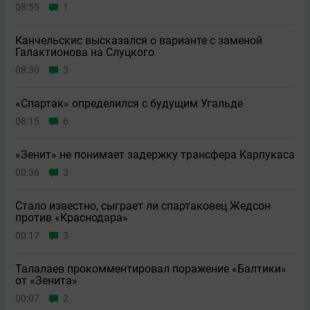
08:55
1
Канчельскис высказался о варианте с заменой
Галактионова на Слуцкого
08:30
3
«Спартак» определился с будущим Угальде
08:15
6
«Зенит» не понимает задержку трансфера Карпукаса
00:36
3
Стало известно, сыграет ли спартаковец Жедсон
против «Краснодара»
00:17
3
Талалаев прокомментировал поражение «Балтики»
от «Зенита»
00:07
2