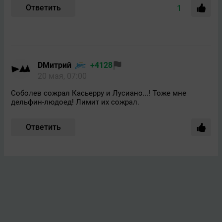
Ответить
1
DMитрий
+4128
20 мая, 07:00
Соболев сожрал Касьерру и Лусиано...! Тоже мне
дельфин-людоед! Лимит их сожрал.
Ответить