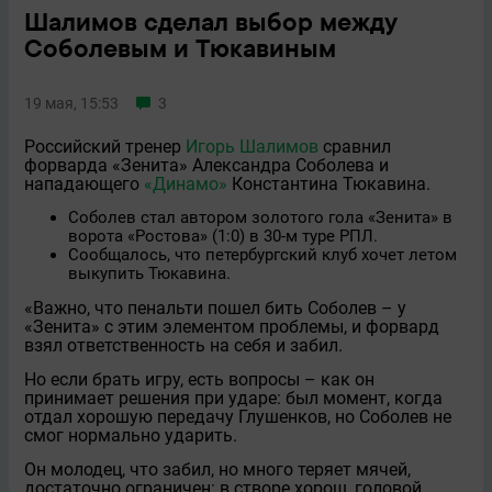
Шалимов сделал выбор между
Соболевым и Тюкавиным
19 мая, 15:53
3
Российский тренер
Игорь Шалимов
сравнил
форварда «Зенита» Александра Соболева и
нападающего
«Динамо»
Константина Тюкавина.
Соболев стал автором золотого гола «Зенита» в
ворота «Ростова» (1:0) в 30-м туре РПЛ.
Сообщалось, что петербургский клуб хочет летом
выкупить Тюкавина.
«Важно, что пенальти пошел бить Соболев – у
«Зенита» с этим элементом проблемы, и форвард
взял ответственность на себя и забил.
Но если брать игру, есть вопросы – как он
принимает решения при ударе: был момент, когда
отдал хорошую передачу Глушенков, но Соболев не
смог нормально ударить.
Он молодец, что забил, но много теряет мячей,
достаточно ограничен: в створе хорош, головой