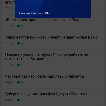
его слова надо делить на два»
11:49
2
«Барселона» провела переговоры по Родри
11:34
1
Энрике готов покинуть «Зенит» и ищет жилье в Рио
11:20
2
Названа сумма, которую «Галатасарай» готов
выплатить за Батракова
11:01
3
Раскрыт размер новой зарплаты Винисиуса
10:39
1
Губерниев оценил трансфер Даку в «Спартак»
09:47
6