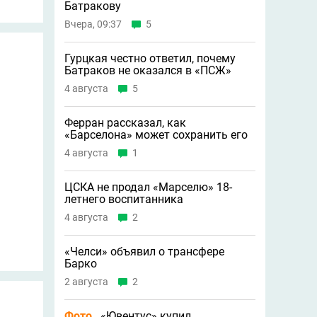
Батракову
Вчера, 09:37
5
Гурцкая честно ответил, почему
Батраков не оказался в «ПСЖ»
4 августа
5
Ферран рассказал, как
«Барселона» может сохранить его
4 августа
1
ЦСКА не продал «Марселю» 18-
летнего воспитанника
4 августа
2
«Челси» объявил о трансфере
Барко
2 августа
2
Фото
«Ювентус» купил