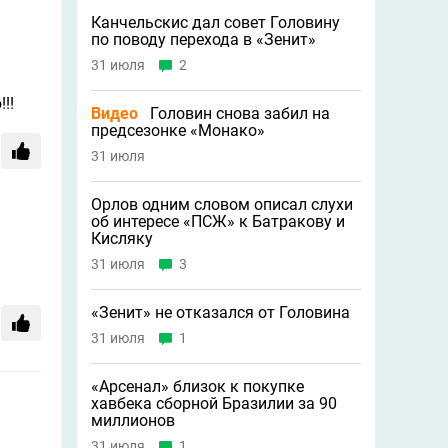
Канчельскис дал совет Головину
по поводу перехода в «Зенит»
31 июля
2
!!
Видео
Головин снова забил на
предсезонке «Монако»
31 июля
Орлов одним словом описал слухи
об интересе «ПСЖ» к Батракову и
Кисляку
31 июля
3
«Зенит» не отказался от Головина
31 июля
1
«Арсенал» близок к покупке
хавбека сборной Бразилии за 90
миллионов
31 июля
1