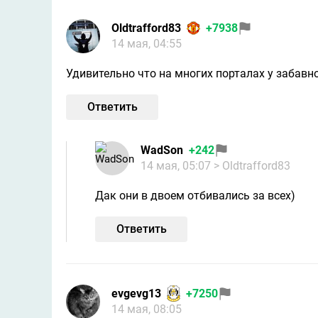
Oldtrafford83
+7938
14 мая, 04:55
Удивительно что на многих порталах у забавно
Ответить
WadSon
+242
14 мая, 05:07
> Oldtrafford83
Дак они в двоем отбивались за всех)
Ответить
evgevg13
+7250
14 мая, 08:05