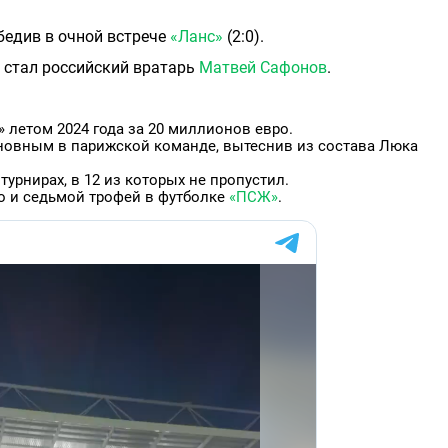
бедив в очной встрече
«Ланс»
(2:0).
 стал российский вратарь
Матвей Сафонов
.
 летом 2024 года за 20 миллионов евро.
сновным в парижской команде, вытеснив из состава Люка
турнирах, в 12 из которых не пропустил.
о и седьмой трофей в футболке
«ПСЖ»
.