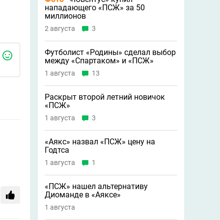
нападающего «ПСЖ» за 50
миллионов
2 августа
3
Футболист «Родины» сделал выбор
между «Спартаком» и «ПСЖ»
1 августа
13
Раскрыт второй летний новичок
«ПСЖ»
1 августа
3
«Аякс» назвал «ПСЖ» цену на
Годтса
1 августа
1
«ПСЖ» нашел альтернативу
Диоманде в «Аяксе»
1 августа