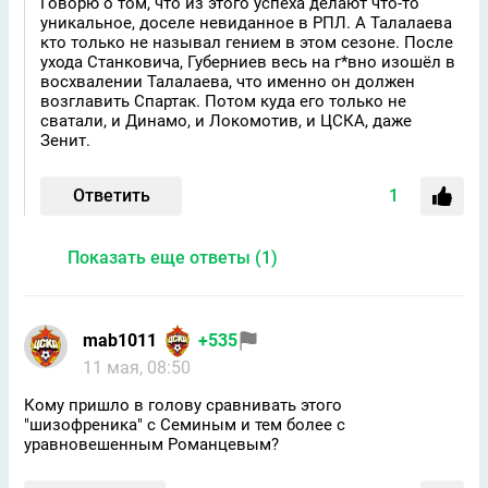
Говорю о том, что из этого успеха делают что-то
уникальное, доселе невиданное в РПЛ. А Талалаева
кто только не называл гением в этом сезоне. После
ухода Станковича, Губерниев весь на г*вно изошёл в
восхвалении Талалаева, что именно он должен
возглавить Спартак. Потом куда его только не
сватали, и Динамо, и Локомотив, и ЦСКА, даже
Зенит.
Ответить
1
Показать еще ответы (1)
mab1011
+535
11 мая, 08:50
Кому пришло в голову сравнивать этого
"шизофреника" с Семиным и тем более с
уравновешенным Романцевым?