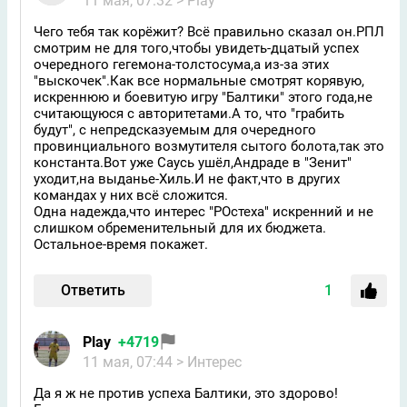
11 мая, 07:32
> Play
Чего тебя так корёжит? Всё правильно сказал он.РПЛ
смотрим не для того,чтобы увидеть-дцатый успех
очередного гегемона-толстосума,а из-за этих
"выскочек".Как все нормальные смотрят корявую,
искреннюю и боевитую игру "Балтики" этого года,не
считающуюся с авторитетами.А то, что "грабить
будут", с непредсказуемым для очередного
провинциального возмутителя сытого болота,так это
константа.Вот уже Саусь ушёл,Андраде в "Зенит"
уходит,на выданье-Хиль.И не факт,что в других
командах у них всё сложится.
Одна надежда,что интерес "РОстеха" искренний и не
слишком обременительный для их бюджета.
Остальное-время покажет.
Ответить
1
Play
+4719
11 мая, 07:44
> Интерес
Да я ж не против успеха Балтики, это здорово!