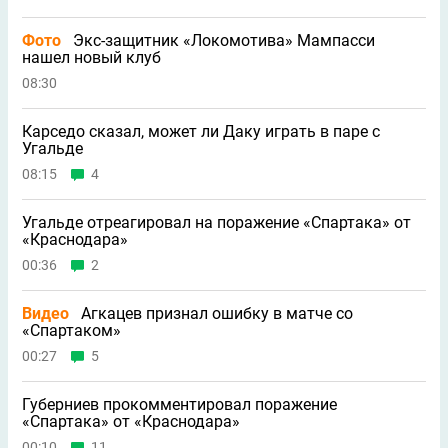
Фото
Экс-защитник «Локомотива» Мампасси
нашел новый клуб
08:30
Карседо сказал, может ли Даку играть в паре с
Угальде
08:15
4
Угальде отреагировал на поражение «Спартака» от
«Краснодара»
00:36
2
Видео
Агкацев признал ошибку в матче со
«Спартаком»
00:27
5
Губерниев прокомментировал поражение
«Спартака» от «Краснодара»
00:10
11