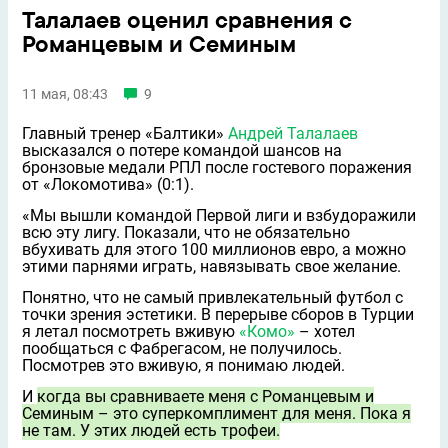
Талалаев оценил сравнения с
Романцевым и Семиным
11 мая, 08:43
9
Главный тренер «Балтики»
Андрей Талалаев
высказался о потере командой шансов на
бронзовые медали РПЛ после гостевого поражения
от «Локомотива» (0:1).
«Мы вышли командой Первой лиги и взбудоражили
всю эту лигу. Показали, что не обязательно
вбухивать для этого 100 миллионов евро, а можно
этими парнями играть, навязывать свое желание.
Понятно, что не самый привлекательный футбол с
точки зрения эстетики. В перерыве сборов в Турции
я летал посмотреть вживую
«Комо»
– хотел
пообщаться с Фабрегасом, не получилось.
Посмотрев это вживую, я понимаю людей.
И
когда вы сравниваете меня с Романцевым и
Семиным – это суперкомплимент для меня. Пока я
не там. У этих людей есть трофеи.