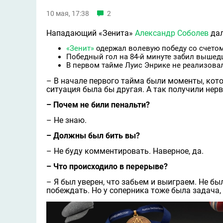
10 мая, 17:38
2
Нападающий «Зенита»
Александр Соболев
дал
«Зенит»
одержал волевую победу со счетом 
Победный гол на 84-й минуте забил вышед
В первом тайме Луис Энрике не реализовал
– В начале первого тайма были моменты, кото
ситуация была бы другая. А так получили нерв
– Почем не били пенальти?
– Не знаю.
– Должны был бить вы?
– Не буду комментировать. Наверное, да.
– Что происходило в перерыве?
– Я был уверен, что забьем и выиграем. Не бы
побеждать. Но у соперника тоже была задача,