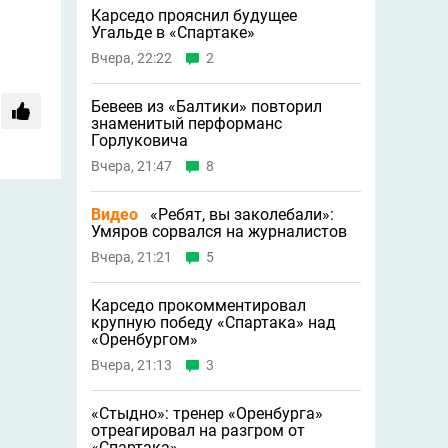
Карседо прояснил будущее
Угальде в «Спартаке»
Вчера, 22:22
2
Бевеев из «Балтики» повторил
знаменитый перформанс
Горлуковича
Вчера, 21:47
8
Видео
«Ребят, вы заколебали»:
Умяров сорвался на журналистов
Вчера, 21:21
5
Карседо прокомментировал
крупную победу «Спартака» над
«Оренбургом»
Вчера, 21:13
3
«Стыдно»: тренер «Оренбурга»
отреагировал на разгром от
«Спартака»