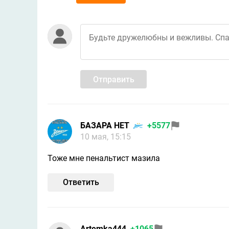
Отправить
БАЗАРА НЕТ
+5577
10 мая, 15:15
Тоже мне пенальтист мазила
Ответить
Artemka444
+1065