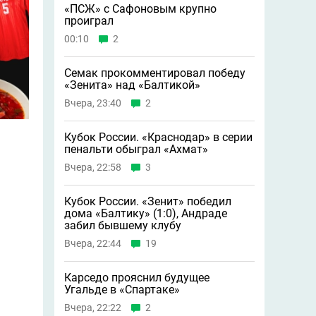
«ПСЖ» с Сафоновым крупно
проиграл
00:10
2
Семак прокомментировал победу
«Зенита» над «Балтикой»
Вчера, 23:40
2
Кубок России. «Краснодар» в серии
пенальти обыграл «Ахмат»
Вчера, 22:58
3
Кубок России. «Зенит» победил
дома «Балтику» (1:0), Андраде
забил бывшему клубу
Вчера, 22:44
19
Карседо прояснил будущее
Угальде в «Спартаке»
Вчера, 22:22
2