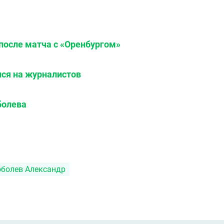
после матча с «Оренбургом»
лся на журналистов
болева
оболев Александр