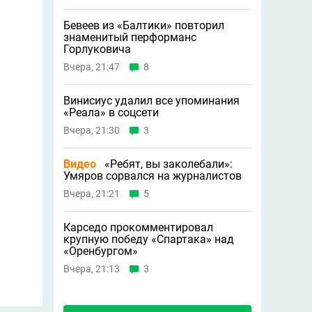
Бевеев из «Балтики» повторил
знаменитый перформанс
Горлуковича
Вчера, 21:47
8
Винисиус удалил все упоминания
«Реала» в соцсети
Вчера, 21:30
3
Видео
«Ребят, вы заколебали»:
Умяров сорвался на журналистов
Вчера, 21:21
5
Карседо прокомментировал
крупную победу «Спартака» над
«Оренбургом»
Вчера, 21:13
3