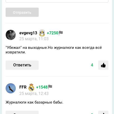
Отправить
evgevg13
+7250
25 марта, 11:03
"Убежал" на выходные.Но журналюги как всегда всё
извратили.
Ответить
4
FFR
+1548
25 марта, 12:43
Журналюги как базарные бабы.