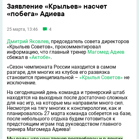
Заявление «Крыльев» насчет
«побега» Адиева
25 марта, 13:46
4
Дмитрий Яковлев
, председатель совета директоров
«Крыльев Советов», прокомментировал
информацию, что главный тренер
Магомед Адиев
сбежал в
«Актобе»
.
«Сезон чемпионата России находится в самом
разгаре, для многих из клубов его развязка
становится принципиальной –
«Крылья Советов»
не
исключение.
На сегодняшний день команда и тренерский штаб
находятся на выходных после достаточно сложных
для нас игр, на которые мы направили много сил.
Несмотря на тягу многих к конспирологии, как и
планировалось 27 марта команда соберется на базе,
после небольшого отдыха будем готовиться к
предстоящим играм под руководством главного
тренера Магомеда Адиева!
Мы рады, что наш тренер востребован и в других