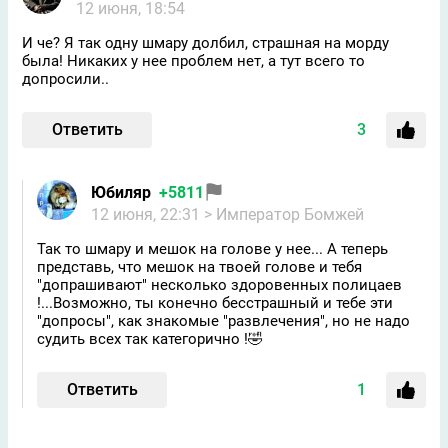
12 июня, 18:54
И че? Я так одну шмару долбил, страшная на морду
была! Никаких у нее проблем нет, а тут всего то
допросили..
Ответить
3
Юбиляр
+5811
12 июня, 22:31
> Император Бомжей
Так то шмару и мешок на голове у нее... А теперь
представь, что мешок на твоей голове и тебя
"допрашивают" несколько здоровенных полицаев
!...Возможно, ты конечно бесстрашный и тебе эти
"допросы", как знакомые "развлечения", но не надо
судить всех так категорично !🤣
Ответить
1