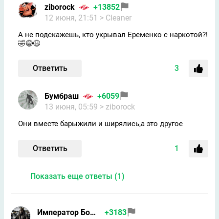
ziborock
+13852
12 июня, 21:51
> Cleaner
А не подскажешь, кто укрывал Еременко с наркотой?!
🤣😂😆
Ответить
3
Бумбраш
+6059
13 июня, 05:59
> ziborock
Они вместе барыжили и ширялись,а это другое
Ответить
1
Показать еще ответы (1)
Император Бомжей
+3183