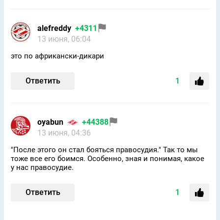
alefreddy
+4311
13 июня, 06:04
это по африкански-дикари
Ответить
1
oyabun
+44388
13 июня, 04:36
"После этого он стал бояться правосудия." Так то мы
тоже все его боимся. Особенно, зная и понимая, какое
у нас правосудие.
Ответить
1