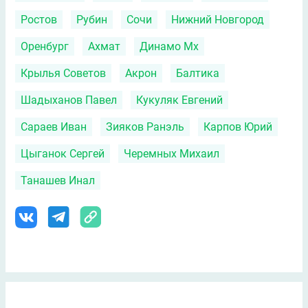
Ростов
Рубин
Сочи
Нижний Новгород
Оренбург
Ахмат
Динамо Мх
Крылья Советов
Акрон
Балтика
Шадыханов Павел
Кукуляк Евгений
Сараев Иван
Зияков Ранэль
Карпов Юрий
Цыганок Сергей
Черемных Михаил
Танашев Инал