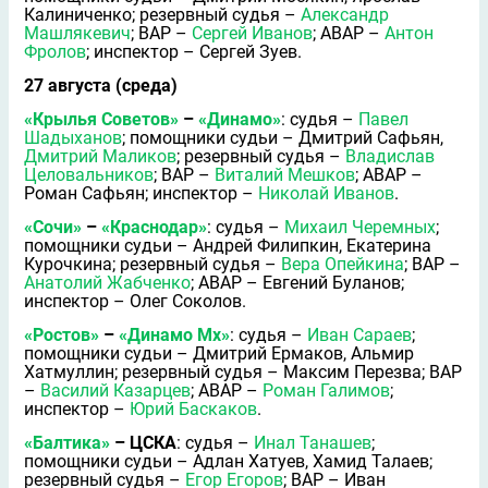
Калиниченко; резервный судья –
Александр
Машлякевич
; ВАР –
Сергей Иванов
; АВАР –
Антон
Фролов
; инспектор – Сергей Зуев.
27 августа (среда)
«Крылья Советов»
–
«Динамо»
: судья –
Павел
Шадыханов
; помощники судьи – Дмитрий Сафьян,
Дмитрий Маликов
; резервный судья –
Владислав
Целовальников
; ВАР –
Виталий Мешков
; АВАР –
Роман Сафьян; инспектор –
Николай Иванов
.
«Сочи»
–
«Краснодар»
: судья –
Михаил Черемных
;
помощники судьи – Андрей Филипкин, Екатерина
Курочкина; резервный судья –
Вера Опейкина
; ВАР –
Анатолий Жабченко
; АВАР – Евгений Буланов;
инспектор – Олег Соколов.
«Ростов»
–
«Динамо Мх»
: судья –
Иван Сараев
;
помощники судьи – Дмитрий Ермаков, Альмир
Хатмуллин; резервный судья – Максим Перезва; ВАР
–
Василий Казарцев
; АВАР –
Роман Галимов
;
инспектор –
Юрий Баскаков
.
«Балтика»
– ЦСКА
: судья –
Инал Танашев
;
помощники судьи – Адлан Хатуев, Хамид Талаев;
резервный судья –
Егор Егоров
; ВАР – Иван