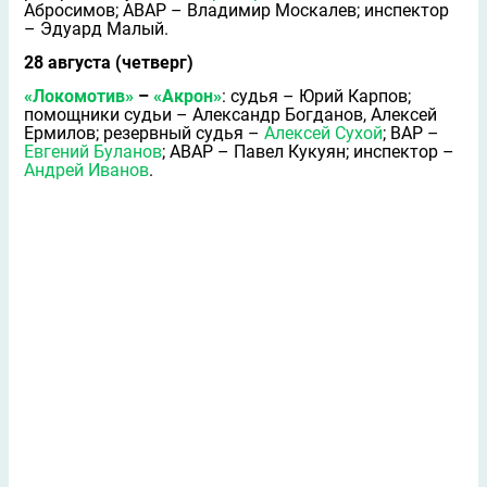
Абросимов; АВАР – Владимир Москалeв; инспектор
– Эдуард Малый.
28 августа (четверг)
«Локомотив»
–
«Акрон»
: судья – Юрий Карпов;
помощники судьи – Александр Богданов, Алексей
Ермилов; резервный судья –
Алексей Сухой
; ВАР –
Евгений Буланов
; АВАР – Павел Кукуян; инспектор –
Андрей Иванов
.