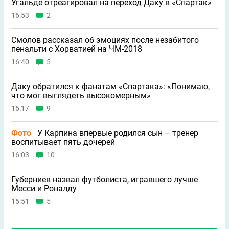
Угальде отреагировал на переход Даку в «Спартак»
16:53
2
Смолов рассказал об эмоциях после незабитого
пенальти с Хорватией на ЧМ-2018
16:40
5
Даку обратился к фанатам «Спартака»: «Понимаю,
что мог выглядеть высокомерным»
16:17
9
Фото
У Карпина впервые родился сын – тренер
воспитывает пять дочерей
16:03
10
Губерниев назвал футболиста, игравшего лучше
Месси и Роналду
15:51
5