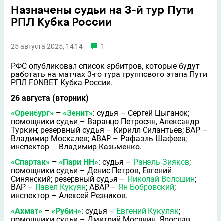
Назначены судьи на 3-й тур Пути
РПЛ Кубка России
25 августа 2025, 14:14
1
РФС опубликовал список арбитров, которые будут
работать на матчах 3-го тура группового этапа Пути
РПЛ FONBET Кубка России.
26 августа (вторник)
«Оренбург»
–
«Зенит»
: судья – Сергей Цыганок;
помощники судьи – Варанцо Петросян, Александр
Туркин; резервный судья – Кирилл Силантьев; ВАР –
Владимир Москалeв; АВАР – Рафаэль Шафеев;
инспектор – Владимир Казьменко.
«Спартак»
–
«Пари НН»
: судья –
Ранэль Зияков
;
помощники судьи – Денис Петров, Евгений
Синянский; резервный судья –
Николай Волошин
;
ВАР –
Павел Кукуян
; АВАР –
Ян Бобровский
;
инспектор – Алексей Резников.
«Ахмат»
–
«Рубин»
: судья –
Евгений Кукуляк
;
помощники судьи – Дмитрий Мосякин, Ярослав