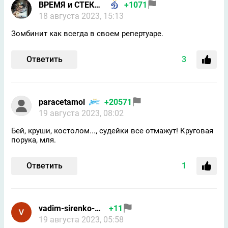
ВРЕМЯ и СТЕКЛО
+1071
18 августа 2023, 15:13
Зомбинит как всегда в своем репертуаре.
Ответить
3
paracetamol
+20571
19 августа 2023, 08:02
Бей, круши, костолом..., судейки все отмажут! Круговая
порука, мля.
Ответить
1
vadim-sirenko-google
+11
19 августа 2023, 05:58