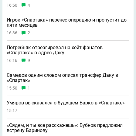
16:50
4
Игрок «Спартака» перенес операцию и пропустит до
пяти месяцев
16:36
2
Погребняк отреагировал на хейт фанатов
«Спартака» в адрес Даку
16:16
9
Самедов одним словом описал трансфер Даку в
«Спартак»
15:50
1
Умяров высказался о будущем Барко в «Спартаке»
15:17
«Сядем, и ты все расскажешь»: Бубнов предложил
встречу Баринову