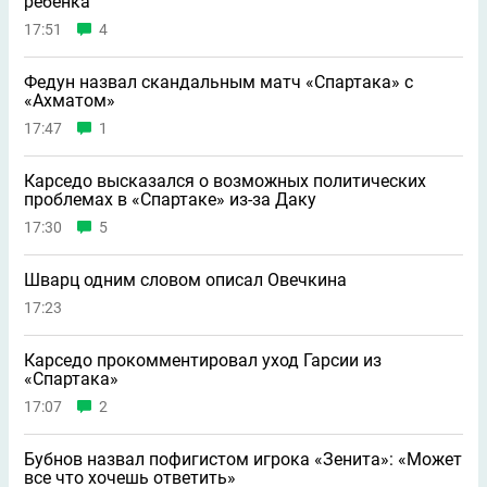
ребeнка
17:51
4
Федун назвал скандальным матч «Спартака» с
«Ахматом»
17:47
1
Карседо высказался о возможных политических
проблемах в «Спартаке» из-за Даку
17:30
5
Шварц одним словом описал Овечкина
17:23
Карседо прокомментировал уход Гарсии из
«Спартака»
17:07
2
Бубнов назвал пофигистом игрока «Зенита»: «Может
всe что хочешь ответить»