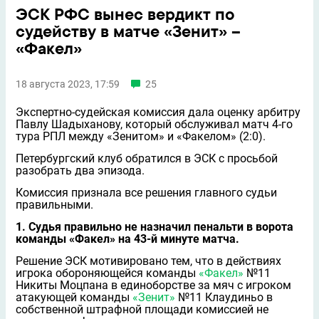
ЭСК РФС вынес вердикт по
судейству в матче «Зенит» –
«Факел»
18 августа 2023, 17:59
25
Экспертно-судейская комиссия дала оценку арбитру
Павлу Шадыханову, который обслуживал матч 4-го
тура РПЛ между «Зенитом» и «Факелом» (2:0).
Петербургский клуб обратился в ЭСК с просьбой
разобрать два эпизода.
Комиссия признала все решения главного судьи
правильными.
1. Судья правильно не назначил пенальти в ворота
команды «Факел» на 43-й минуте матча.
Решение ЭСК мотивировано тем, что в действиях
игрока обороняющейся команды
«Факел»
№11
Никиты Моцпана в единоборстве за мяч с игроком
атакующей команды
«Зенит»
№11 Клаудиньо в
собственной штрафной площади комиссией не