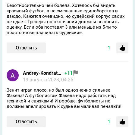
Безотносительно чей болела. Хотелось бы видеть
красивый футбол, а не смешанные единоборства и
дзюдо. Кажется очевидно, но судейский корпус своих
не сдает. Тренеры по окончании должны выносить
оценку. Если оба поставят 3 или меньше из 5-ти то
просто не выплачивать судейские.
Ответить
1
Andrey-Kondratew-google
+11
19 августа 2023, 04:25
Зенит играл плохо, но был однозначно сильнее
Факела! А футболистам Факела надо работать над
техникой и связками! И вообще, футболисты не
должны апеллировать к судье вымаливая пенальти!
Ответить
1