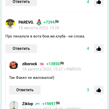
Ответить
4
PAREVG.
+7394
18 августа 2023, 15:26
Про пенальти в вота бом.же.клуба - ни слова.
Ответить
4
ziborock
+13850
18 августа 2023, 15:27
> PAREVG.
Так Факел не жаловался!)
Ответить
3
Ziklop
+19097