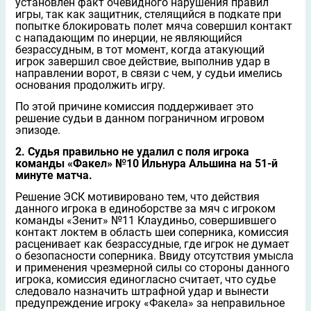
установлен факт очевидного нарушения правил
игры, так как защитник, стелящийся в подкате при
попытке блокировать полет мяча совершил контакт
с нападающим по инерции, не являющийся
безрассудным, в тот момент, когда атакующий
игрок завершил свое действие, выполнив удар в
направлении ворот, в связи с чем, у судьи имелись
основания продолжить игру.
По этой причине комиссия поддерживает это
решение судьи в данном пограничном игровом
эпизоде.
2. Судья правильно не удалил с поля игрока
команды «Факел» №10 Ильнура Альшина на 51-й
минуте матча.
Решение ЭСК мотивировано тем, что действия
данного игрока в единоборстве за мяч с игроком
команды «Зенит» №11 Клаудиньо, совершившего
контакт локтем в область шеи соперника, комиссия
расценивает как безрассудные, где игрок не думает
о безопасности соперника. Ввиду отсутствия умысла
и применения чрезмерной силы со стороны данного
игрока, комиссия единогласно считает, что судье
следовало назначить штрафной удар и вынести
предупреждение игроку «Факела» за неправильное