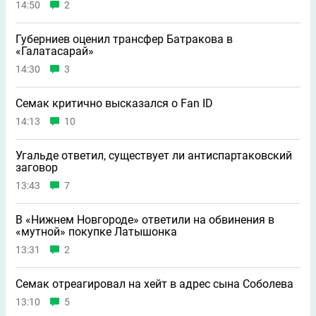
14:50
2
Губерниев оценил трансфер Батракова в
«Галатасарай»
14:30
3
Семак критично высказался о Fan ID
14:13
10
Угальде ответил, существует ли антиспартаковский
заговор
13:43
7
В «Нижнем Новгороде» ответили на обвинения в
«мутной» покупке Латышонка
13:31
2
Семак отреагировал на хейт в адрес сына Соболева
13:10
5