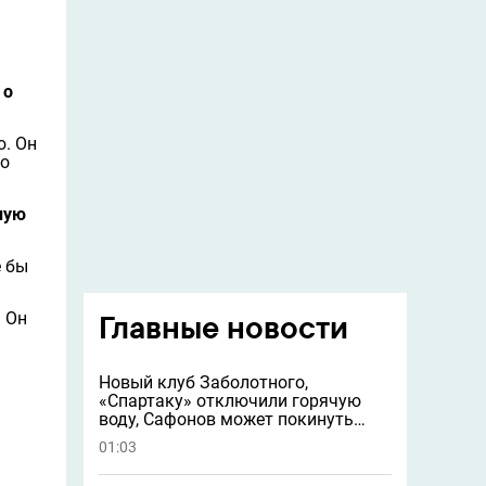
 о
ю. Он
до
ную
е бы
. Он
Главные новости
Новый клуб Заболотного,
«Спартаку» отключили горячую
воду, Сафонов может покинуть
«ПСЖ» и другие новости
01:03