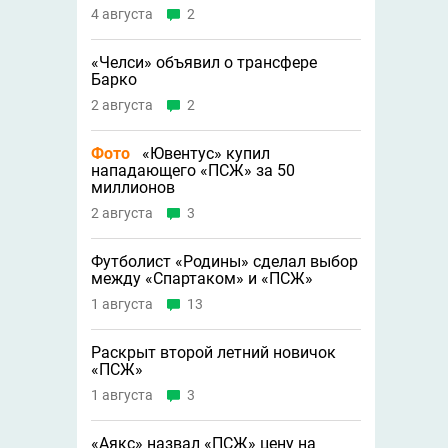
4 августа
2
«Челси» объявил о трансфере
Барко
2 августа
2
Фото
«Ювентус» купил
нападающего «ПСЖ» за 50
миллионов
2 августа
3
Футболист «Родины» сделал выбор
между «Спартаком» и «ПСЖ»
1 августа
13
Раскрыт второй летний новичок
«ПСЖ»
1 августа
3
«Аякс» назвал «ПСЖ» цену на