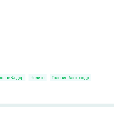
молов Федор
Нолито
Головин Александр