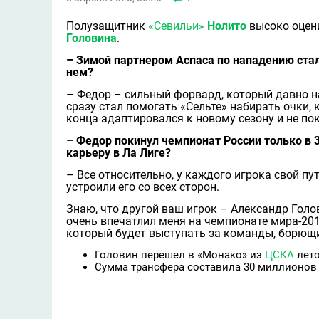
Полузащитник
«Севильи»
Нолито
высоко оцен
Головина
.
– Зимой партнером Аспаса по нападению ста
нем?
– Федор – сильный форвард, который давно на
сразу стал помогать «Сельте» набирать очки,
конца адаптировался к новому сезону и не пок
– Федор покинул чемпионат России только в 3
карьеру в Ла Лиге?
– Все относительно, у каждого игрока свой пу
устроили его со всех сторон.
Знаю, что другой ваш игрок – Александр Голов
очень впечатлил меня на чемпионате мира-201
который будет выступать за команды, борющи
Головин перешел в «Монако» из
ЦСКА
лето
Сумма трансфера составила 30 миллионов 