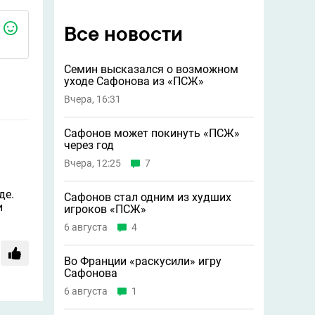
Все новости
Семин высказался о возможном
уходе Сафонова из «ПСЖ»
Вчера, 16:31
Сафонов может покинуть «ПСЖ»
через год
Вчера, 12:25
7
де.
Сафонов стал одним из худших
и
игроков «ПСЖ»
6 августа
4
Во Франции «раскусили» игру
Сафонова
6 августа
1