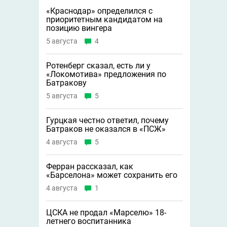
«Краснодар» определился с
приоритетным кандидатом на
позицию вингера
5 августа
4
Ротенберг сказал, есть ли у
«Локомотива» предложения по
Батракову
5 августа
5
Гурцкая честно ответил, почему
Батраков не оказался в «ПСЖ»
4 августа
5
Ферран рассказал, как
«Барселона» может сохранить его
4 августа
1
ЦСКА не продал «Марселю» 18-
летнего воспитанника