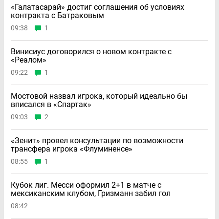
«Галатасарай» достиг соглашения об условиях
контракта с Батраковым
09:38
1
Винисиус договорился о новом контракте с
«Реалом»
09:22
1
Мостовой назвал игрока, который идеально бы
вписался в «Спартак»
09:03
2
«Зенит» провел консультации по возможности
трансфера игрока «Флуминенсе»
08:55
1
Кубок лиг. Месси оформил 2+1 в матче с
мексиканским клубом, Гризманн забил гол
08:42