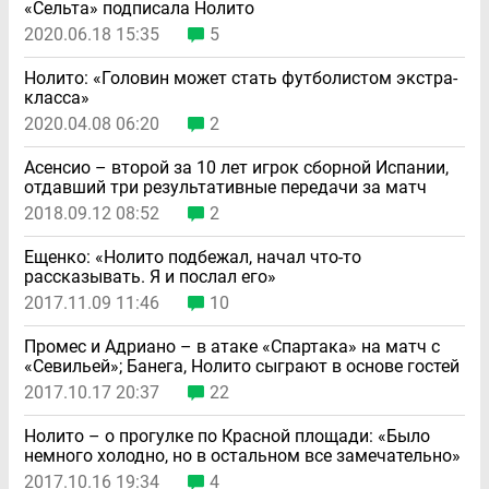
«Сельта» подписала Нолито
2020.06.18 15:35
5
Нолито: «Головин может стать футболистом экстра-
класса»
2020.04.08 06:20
2
Асенсио – второй за 10 лет игрок сборной Испании,
отдавший три результативные передачи за матч
2018.09.12 08:52
2
Ещенко: «Нолито подбежал, начал что-то
рассказывать. Я и послал его»
2017.11.09 11:46
10
Промес и Адриано – в атаке «Спартака» на матч с
«Севильей»; Банега, Нолито сыграют в основе гостей
2017.10.17 20:37
22
Нолито – о прогулке по Красной площади: «Было
немного холодно, но в остальном все замечательно»
2017.10.16 19:34
4