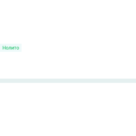
Нолито