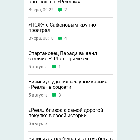
контракте с «Реалом»
Вчера, 09:22
2
«ПСЖ» с Сафоновым крупно
проиграл
Вчера, 00:10
4
Спартаковец Парада выявил
отличие РПЛ от Примеры
5 августа
1
Винисиус удалил все упоминания
«Реала» в соцсети
5 августа
3
«Реал» близок к самой дорогой
покупке в своей истории
5 августа
Винисиусу пообещали статус бога в