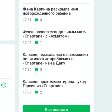
Жена Карпина раскрыла имя
новорождeнного ребeнка
17:51
4
Федун назвал скандальным матч
«Спартака» с «Ахматом»
17:47
1
Карседо высказался о возможных
политических проблемах в
«Спартаке» из-за Даку
17:30
5
Карседо прокомментировал уход
Гарсии из «Спартака»
17:07
2
Все новости