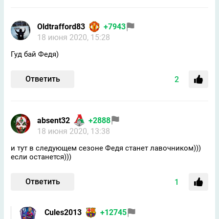
Oldtrafford83
+7943
18 июня 2020, 15:28
Гуд бай Федя)
Ответить
2
absent32
+2888
18 июня 2020, 13:38
и тут в следующем сезоне Федя станет лавочником)))
если останется)))
Ответить
1
Cules2013
+12745