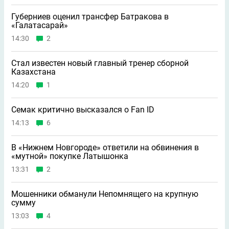
Губерниев оценил трансфер Батракова в
«Галатасарай»
14:30
2
Стал известен новый главный тренер сборной
Казахстана
14:20
1
Семак критично высказался о Fan ID
14:13
6
В «Нижнем Новгороде» ответили на обвинения в
«мутной» покупке Латышонка
13:31
2
Мошенники обманули Непомнящего на крупную
сумму
13:03
4